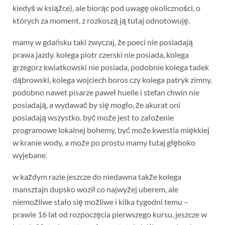
kiedyś w książce), ale biorąc pod uwagę okoliczności, o
których za moment, z rozkoszą ją tutaj odnotowuję.
mamy w gdańsku taki zwyczaj, że poeci nie posiadają
prawa jazdy. kolega piotr czerski nie posiada, kolega
grzegorz kwiatkowski nie posiada, podobnie kolega tadek
dąbrowski, kolega wojciech boros czy kolega patryk zimny.
podobno nawet pisarze paweł huelle i stefan chwin nie
posiadają, a wydawać by się mogło, że akurat oni
posiadają wszystko. być może jest to założenie
programowe lokalnej bohemy, być może kwestia miękkiej
w kranie wody, a może po prostu mamy tutaj głęboko
wyjebane.
w każdym razie jeszcze do niedawna także kolega
mansztajn dupsko woził co najwyżej uberem, ale
niemożliwe stało się możliwe i kilka tygodni temu –
prawie 16 lat od rozpoczęcia pierwszego kursu, jeszcze w