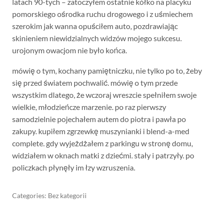
latach 90-tych – zatoczyłem ostatnie kółko na placyku
pomorskiego ośrodka ruchu drogowego i z uśmiechem
szerokim jak wanna opuściłem auto, pozdrawiając
skinieniem niewidzialnych widzów mojego sukcesu.
urojonym owacjom nie było końca.
mówię o tym, kochany pamiętniczku, nie tylko po to, żeby
się przed światem pochwalić. mówię o tym przede
wszystkim dlatego, że wczoraj wreszcie spełniłem swoje
wielkie, młodzieńcze marzenie. po raz pierwszy
samodzielnie pojechałem autem do piotra i pawła po
zakupy. kupiłem zgrzewkę muszynianki i blend-a-med
complete. gdy wyjeżdżałem z parkingu w stronę domu,
widziałem w oknach matki z dziećmi. stały i patrzyły. po
policzkach płynęły im łzy wzruszenia.
Categories: Bez kategorii