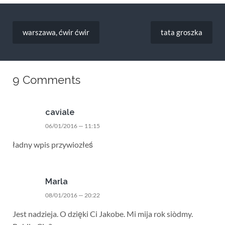
Nawigacja
wpisu
warszawa, ćwir ćwir
tata groszka
9 Comments
caviale
06/01/2016 — 11:15
ładny wpis przywiozłeś
Marla
08/01/2016 — 20:22
Jest nadzieja. O dzięki Ci Jakobe. Mi mija rok siòdmy.