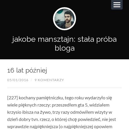
jakobe mansztajn: stała próba
bloga
16 lat później
05/01/2016
/
9 KOMENTARZY
[227] kochany pamiętniczku, tego roku wydarzyło się
wiele pięknych rzeczy: przeszedłem gta 5, widziałem
krzysio ibisza na żywo, trzy razy odmówiłem wizyty w
dzień dobry tvn. rzecz, o której chcę powiedzieć, nie jest
wprawdzie najpiękniejsza (o najpiękniejszej opowiem