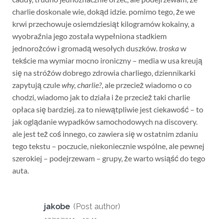
charlie doskonale wie, dokąd idzie. pomimo tego, że we
krwi przechowuje osiemdziesiąt kilogramów kokainy, a
wyobraźnia jego została wypełniona stadkiem
jednorożców i gromadą wesołych duszków.
troska
w
tekście ma wymiar mocno ironiczny – media w usa kreują
się na stróżów dobrego zdrowia charliego, dziennikarki
zapytują czule
why, charlie?
, ale przecież wiadomo o co
chodzi, wiadomo jak to działa i że przecież taki charlie
opłaca się bardziej. za to niewątpliwie jest ciekawość – to
jak oglądanie wypadków samochodowych na discovery.
ale jest też coś innego, co zawiera się w ostatnim zdaniu
tego tekstu – poczucie, niekoniecznie wspólne, ale pewnej
szerokiej – podejrzewam – grupy, że warto wsiąść do tego
auta.
jakobe
(Post author)