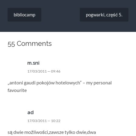
Nawigacja
wpisu
bibliocamp
pogwarki, część 5.
55 Comments
m.sni
17/03/2011 — 09:46
„antoni gaudi pokojów hotelowych” – my personal
favourite
ad
17/03/2011 — 10:22
są dwie możliwości,zawsze tylko dwie,dwa