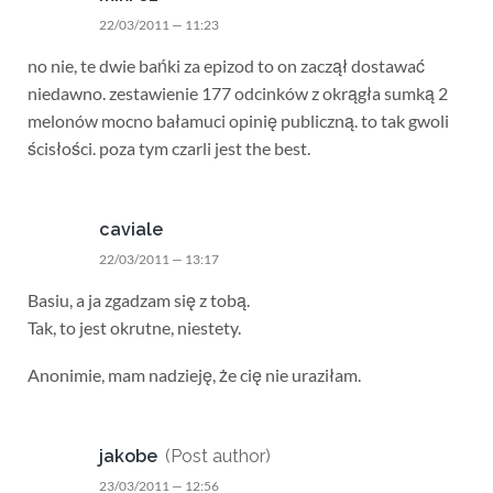
22/03/2011 — 11:23
no nie, te dwie bańki za epizod to on zaczął dostawać
niedawno. zestawienie 177 odcinków z okrągła sumką 2
melonów mocno bałamuci opinię publiczną. to tak gwoli
ścisłości. poza tym czarli jest the best.
caviale
22/03/2011 — 13:17
Basiu, a ja zgadzam się z tobą.
Tak, to jest okrutne, niestety.
Anonimie, mam nadzieję, że cię nie uraziłam.
jakobe
(Post author)
23/03/2011 — 12:56