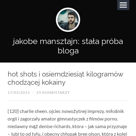
jakobe mansztajn: stała próba
bloga
hot shots i osiemdziesiąt kilogramów
chodzącej kokainy
17/03/2011
/
55 KOMENTARZY
[120] charlie sheen. ojciec nowożytnej imprezy. miłośnik
orgii i zagorzały amator gimnastyczek z filmów porno.
niedawny mąż denise richards, która – jak sama przyznaje
– lubi to od tyłu, i obecny chłopak bree olson, która z kolei