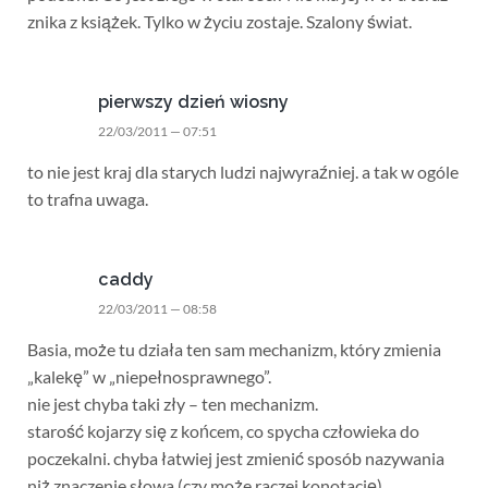
znika z książek. Tylko w życiu zostaje. Szalony świat.
pierwszy dzień wiosny
22/03/2011 — 07:51
to nie jest kraj dla starych ludzi najwyraźniej. a tak w ogóle
to trafna uwaga.
caddy
22/03/2011 — 08:58
Basia, może tu działa ten sam mechanizm, który zmienia
„kalekę” w „niepełnosprawnego”.
nie jest chyba taki zły – ten mechanizm.
starość kojarzy się z końcem, co spycha człowieka do
poczekalni. chyba łatwiej jest zmienić sposób nazywania
niż znaczenie słowa (czy może raczej konotację).