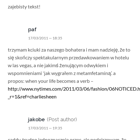
zajebisty tekst!
paf
17/03/2011 — 18:35
trzymam kciuki za naszego bohatera i mam nadzieję, że to
się skończy spektakularnym przedawkowaniem w hotelu
w las vegas, a nie jakimś żenującym odwykiem i
wspomnieniami 'jak wygrałem z metamfetaminą’. a
propos: when your life becomes a verb –
http://www.nytimes.com/2011/03/06/fashion/06NOTICED.h
_r=1&ref=charliesheen
jakobe
(Post author)
17/03/2011 — 19:35
caddy, trudno jednoznacznie orzec, ale podejrzewam, że