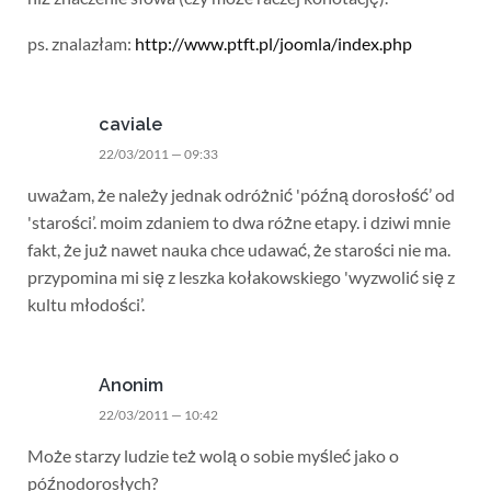
ps. znalazłam:
http://www.ptft.pl/joomla/index.php
caviale
22/03/2011 — 09:33
uważam, że należy jednak odróżnić 'późną dorosłość’ od
'starości’. moim zdaniem to dwa różne etapy. i dziwi mnie
fakt, że już nawet nauka chce udawać, że starości nie ma.
przypomina mi się z leszka kołakowskiego 'wyzwolić się z
kultu młodości’.
Anonim
22/03/2011 — 10:42
Może starzy ludzie też wolą o sobie myśleć jako o
późnodorosłych?