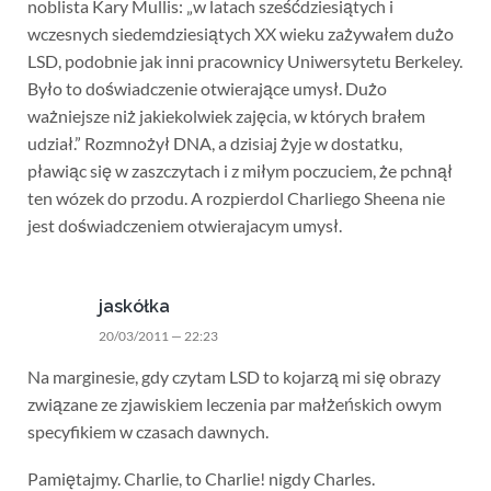
noblista Kary Mullis: „w latach sześćdziesiątych i
wczesnych siedemdziesiątych XX wieku zażywałem dużo
LSD, podobnie jak inni pracownicy Uniwersytetu Berkeley.
Było to doświadczenie otwierające umysł. Dużo
ważniejsze niż jakiekolwiek zajęcia, w których brałem
udział.” Rozmnożył DNA, a dzisiaj żyje w dostatku,
pławiąc się w zaszczytach i z miłym poczuciem, że pchnął
ten wózek do przodu. A rozpierdol Charliego Sheena nie
jest doświadczeniem otwierajacym umysł.
jaskółka
20/03/2011 — 22:23
Na marginesie, gdy czytam LSD to kojarzą mi się obrazy
związane ze zjawiskiem leczenia par małżeńskich owym
specyfikiem w czasach dawnych.
Pamiętajmy. Charlie, to Charlie! nigdy Charles.