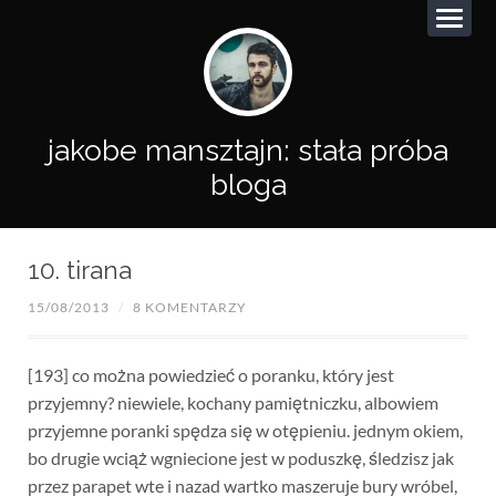
jakobe mansztajn: stała próba
bloga
10. tirana
15/08/2013
/
8 KOMENTARZY
[193] co można powiedzieć o poranku, który jest
przyjemny? niewiele, kochany pamiętniczku, albowiem
przyjemne poranki spędza się w otępieniu. jednym okiem,
bo drugie wciąż wgniecione jest w poduszkę, śledzisz jak
przez parapet wte i nazad wartko maszeruje bury wróbel,