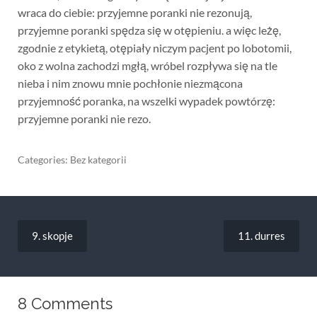
wraca do ciebie: przyjemne poranki nie rezonują,
przyjemne poranki spędza się w otępieniu. a więc leżę,
zgodnie z etykietą, otępiały niczym pacjent po lobotomii,
oko z wolna zachodzi mgłą, wróbel rozpływa się na tle
nieba i nim znowu mnie pochłonie niezmącona
przyjemność poranka, na wszelki wypadek powtórzę:
przyjemne poranki nie rezo.
Categories: Bez kategorii
Nawigacja
wpisu
9. skopje
11. durres
8 Comments