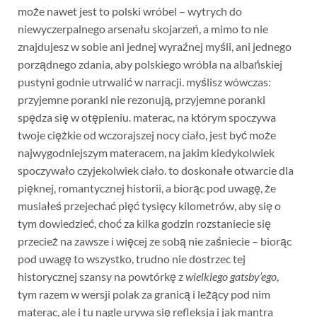
może nawet jest to polski wróbel – wytrych do
niewyczerpalnego arsenału skojarzeń, a mimo to nie
znajdujesz w sobie ani jednej wyraźnej myśli, ani jednego
porządnego zdania, aby polskiego wróbla na albańskiej
pustyni godnie utrwalić w narracji. myślisz wówczas:
przyjemne poranki nie rezonują, przyjemne poranki
spędza się w otępieniu. materac, na którym spoczywa
twoje ciężkie od wczorajszej nocy ciało, jest być może
najwygodniejszym materacem, na jakim kiedykolwiek
spoczywało czyjekolwiek ciało. to doskonałe otwarcie dla
pięknej, romantycznej historii, a biorąc pod uwagę, że
musiałeś przejechać pięć tysięcy kilometrów, aby się o
tym dowiedzieć, choć za kilka godzin rozstaniecie się
przecież na zawsze i więcej ze sobą nie zaśniecie – biorąc
pod uwagę to wszystko, trudno nie dostrzec tej
historycznej szansy na powtórkę z
wielkiego gatsby’ego
,
tym razem w wersji polak za granicą i leżący pod nim
materac, ale i tu nagle urywa się refleksja i jak mantra