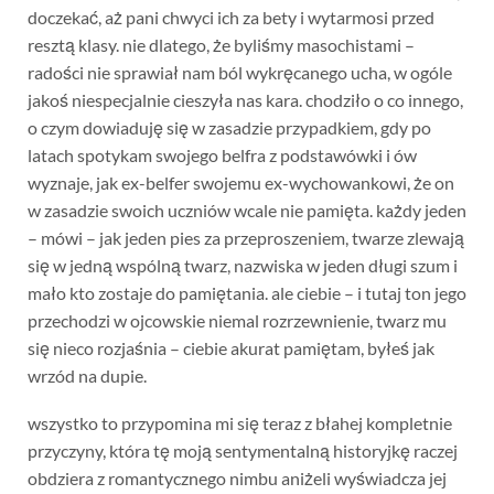
doczekać, aż pani chwyci ich za bety i wytarmosi przed
resztą klasy. nie dlatego, że byliśmy masochistami –
radości nie sprawiał nam ból wykręcanego ucha, w ogóle
jakoś niespecjalnie cieszyła nas kara. chodziło o co innego,
o czym dowiaduję się w zasadzie przypadkiem, gdy po
latach spotykam swojego belfra z podstawówki i ów
wyznaje, jak ex-belfer swojemu ex-wychowankowi, że on
w zasadzie swoich uczniów wcale nie pamięta. każdy jeden
– mówi – jak jeden pies za przeproszeniem, twarze zlewają
się w jedną wspólną twarz, nazwiska w jeden długi szum i
mało kto zostaje do pamiętania. ale ciebie – i tutaj ton jego
przechodzi w ojcowskie niemal rozrzewnienie, twarz mu
się nieco rozjaśnia – ciebie akurat pamiętam, byłeś jak
wrzód na dupie.
wszystko to przypomina mi się teraz z błahej kompletnie
przyczyny, która tę moją sentymentalną historyjkę raczej
obdziera z romantycznego nimbu aniżeli wyświadcza jej