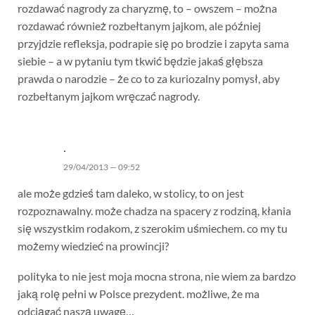
rozdawać nagrody za charyzmę, to – owszem – można
rozdawać również rozbełtanym jajkom, ale później
przyjdzie refleksja, podrapie się po brodzie i zapyta sama
siebie – a w pytaniu tym tkwić będzie jakaś głębsza
prawda o narodzie – że co to za kuriozalny pomysł, aby
rozbełtanym jajkom wręczać nagrody.
.
29/04/2013 — 09:52
ale może gdzieś tam daleko, w stolicy, to on jest
rozpoznawalny. może chadza na spacery z rodziną, kłania
się wszystkim rodakom, z szerokim uśmiechem. co my tu
możemy wiedzieć na prowincji?
polityka to nie jest moja mocna strona, nie wiem za bardzo
jaką rolę pełni w Polsce prezydent. możliwe, że ma
odciągać naszą uwagę…