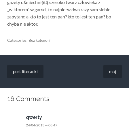
gazety uśmiechniętą szeroko twarz człowieka z
„wiktorem” w garści, to najpierw dwa razy sam siebie
zapytam: a kto to jest ten pan? kto to jest ten pan? bo
chyba nie aktor.
Categories: Bez kategorii
Nawigacja
wpisu
port literacki
maj
16 Comments
qwerty
24/04/2013 — 08:47