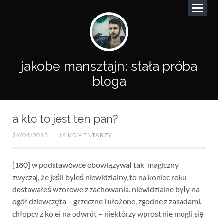
jakobe mansztajn: stała próba
bloga
a kto to jest ten pan?
24/04/2013
/
16 KOMENTARZY
[180] w podstawówce obowiązywał taki magiczny
zwyczaj, że jeśli byłeś niewidzialny, to na koniec roku
dostawałeś wzorowe z zachowania. niewidzialne były na
ogół dziewczęta – grzeczne i ułożone, zgodne z zasadami.
chłopcy z kolei na odwrót – niektórzy wprost nie mogli się