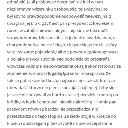
odmówić, jeśli próbować doszukać się luki w tym
niezłomnym wizerunku osobowości telewizyjnej, to
byłaby to prawdopodobnie osobowość telewizyjna, z
uwagi na jej brak, gdyż jest pan prezydent człowiekiem
raczej w całości niewidzialnym i nijakim. w taki dość
strawny wprawdzie sposób, ale jednak niewidzialnym, o
charyzmie sofy albo ciężkiego, eleganckiego fotela, który
w telewizorze pojawia się albo z powodu zgolonego wąsa,
albo jako piewca autorskiego podejścia do ortografii.
wówczas widz ma niepowtarzalną okazję skonstatować ze
zdumieniem: o proszę, gadająca sofa! inna sprawa, że
takich polityków lud kocha najbardziej – takich, których
nie widać i którzy nie przeszkadzają, i najlepiej, żeby się
jeszcze nie odzywali za bardzo, raczej siedzieli z mordą na
kłódkę w kącie i epatowali niewidzialnością – i mnie pan
prezydent również bardzo nie przeszkadza, nie
przeszkadza do tego stopnia, że kiedy stoję w kolejce do
kiosku i dostrzegam przez szybkę na pierwszej stronie