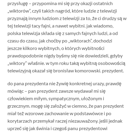
przysługę – przypomina mi się przy okazji ostatnich
„wiktorów”, czyli takich nagród, które ludzie z telewizji
przyznają innym ludziom z telewizji za to, że ci drudzy są w
tej telewizji tacy fajni, a nawet wybitni. jak wiadomo,
polska telewizja składa się z samych fajnych ludzi, a od
czasu do czasu, jak choćby po „wiktorach”, dochodzi
jeszcze kilkoro wybitnych, o których wybitności
prawdopodobnie nigdy byśmy się nie dowiedzieli, gdyby
„wiktory” właśnie. w tym roku taką wybitną osobowością
telewizyjną okazał się bronisław komorowski. prezydent.
do pana prezydenta nie żywię konkretnej urazy, prawdę
mówiąc – pan prezydent zawsze wydawał mi się
człowiekiem miłym, sympatycznym, ułożonym i
grzecznym. mogę się założyć w ciemno, że pan prezydent
miał też wzorowe zachowanie w podstawówce i po
korytarzach przemykał raczej niezauważony. jeśli jednak
uprzeć się jak świnia i czegoś panu prezydentowi