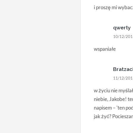
i proszę mi wybac
qwerty
10/12/201
wspaniałe
Bratzac
11/12/201
w życiu nie myślał
niebie, Jakobe! t
napisem – 'ten pod
jak żyć? Pociesza