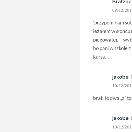
Bratzac
09/12/201
’przypominam sobi
leżałem w słońcu 
piegowatej.’ – wyb
bo pani w szkole z
kursu…
jakobe
10/12/201
brat, te dwa „z” t
jakobe
10/12/201