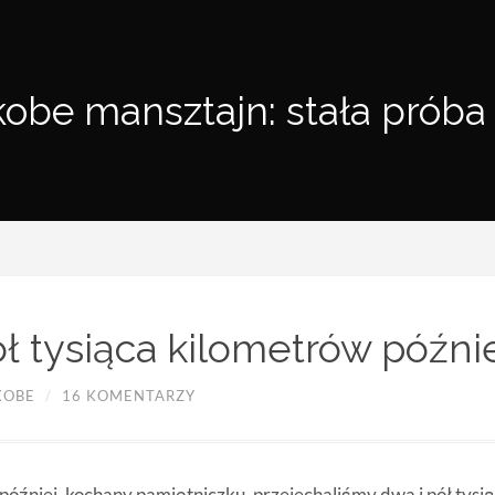
kobe mansztajn: stała próba
ół tysiąca kilometrów późni
KOBE
/
16 KOMENTARZY
 później, kochany pamiętniczku. przejechaliśmy dwa i pół tysi