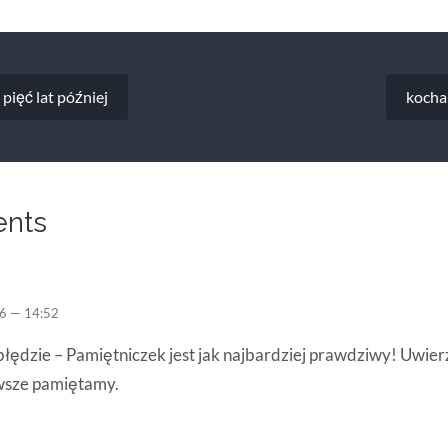
 pięć lat później
kocha
nts
6 — 14:52
 błędzie – Pamiętniczek jest jak najbardziej prawdziwy! Uwierz 
wsze pamiętamy.