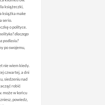
la książeczki,
ga książka make
a serio.
zkę o polityce.
polityka? dlaczego
na podlasiu?
śmy po swojemu,
t nie wiem kiedy.
ej czwartej, a dni
u, siedzeniu nad
zacząć robić
w. może w końcu
czniesz, powiedz,