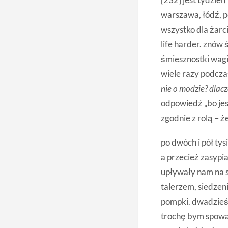
warszawa, łódź, p
wszystko dla żarc
life harder. znów 
śmiesznostki wagi
wiele razy podcza
nie o modzie? dlacz
odpowiedź „bo jes
zgodnie z rolą – że
po dwóch i pół ty
a przecież zasypia
upływały nam na s
talerzem, siedzen
pompki. dwadzieśc
trochę bym spoważ