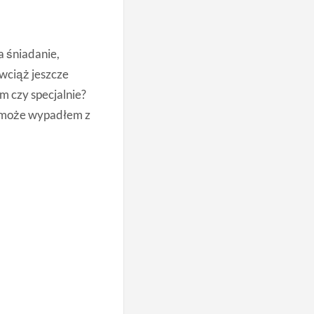
a śniadanie,
 wciąż jeszcze
em czy specjalnie?
to może wypadłem z