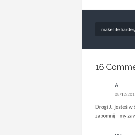
Nawigacja
make life harder,
wpisu
16 Comme
A.
08/12/201
Drogi J., jesteś w
zapomnij – my za