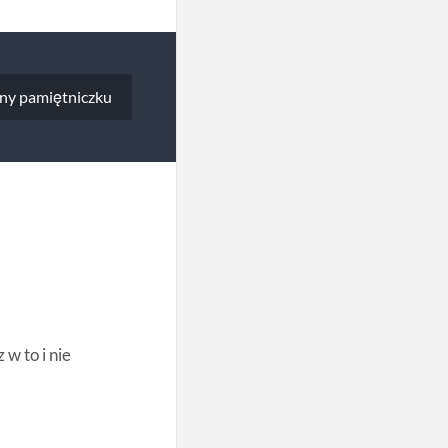
ny pamiętniczku
w to i nie