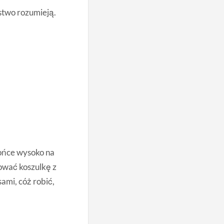
stwo rozumieją.
łońce wysoko na
tować koszulkę z
sami, cóż robić,