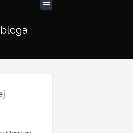
 bloga
ej
ąca kilometrów.