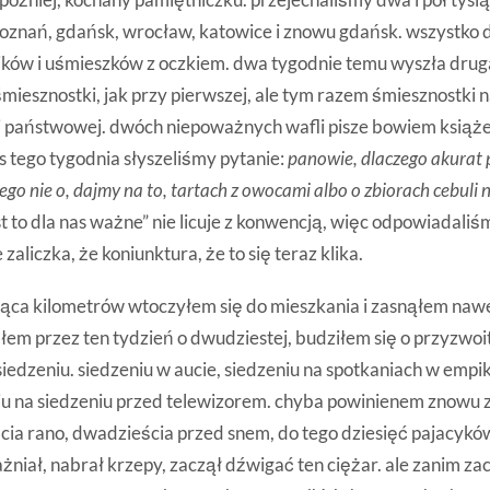
oznań, gdańsk, wrocław, katowice i znowu gdańsk. wszystko d
ików i uśmieszków z oczkiem. dwa tygodnie temu wyszła dru
śmiesznostki, jak przy pierwszej, ale tym razem śmiesznostki n
 państwowej. dwóch niepoważnych wafli pisze bowiem książec
s tego tygodnia słyszeliśmy pytanie:
panowie, dlaczego akurat 
ego nie o, dajmy na to, tartach z owocami albo o zbiorach cebuli 
t to dla nas ważne” nie licuje z konwencją, więc odpowiadali
 zaliczka, że koniunktura, że to się teraz klika.
siąca kilometrów wtoczyłem się do mieszkania i zasnąłem nawe
łem przez ten tydzień o dwudziestej, budziłem się o przyzwoit
iedzeniu. siedzeniu w aucie, siedzeniu na spotkaniach w empik
iu na siedzeniu przed telewizorem. chyba powinienem znowu 
ia rano, dwadzieścia przed snem, do tego dziesięć pajacykó
niał, nabrał krzepy, zaczął dźwigać ten ciężar. ale zanim za