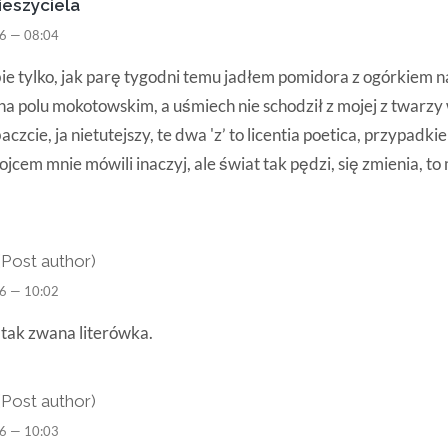
ieszyciela
6 — 08:04
e tylko, jak parę tygodni temu jadłem pomidora z ogórkiem n
na polu mokotowskim, a uśmiech nie schodził z mojej z twarzy
aczcie, ja nietutejszy, te dwa 'z’ to licentia poetica, przypadki
 ojcem mnie mówili inaczyj, ale świat tak pędzi, się zmienia, 
(Post author)
6 — 10:02
o tak zwana literówka.
(Post author)
6 — 10:03