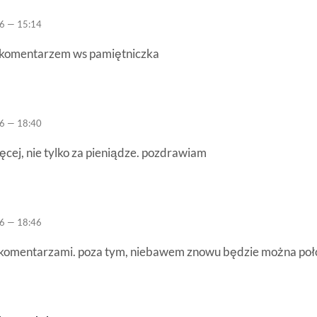
6 — 15:14
d komentarzem ws pamiętniczka
6 — 18:40
ięcej, nie tylko za pieniądze. pozdrawiam
6 — 18:46
d komentarzami. poza tym, niebawem znowu będzie można poło