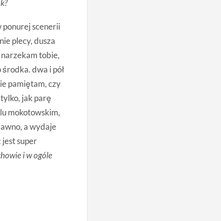
sk?
w ponurej scenerii
nie plecy, dusza
y narzekam tobie,
 środka. dwa i pół
nie pamiętam, czy
ylko, jak parę
olu mokotowskim,
 dawno, a wydaje
 jest super
howie i w ogóle