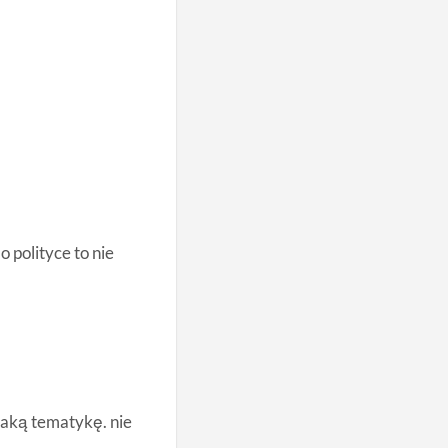
o polityce to nie
taką tematykę. nie