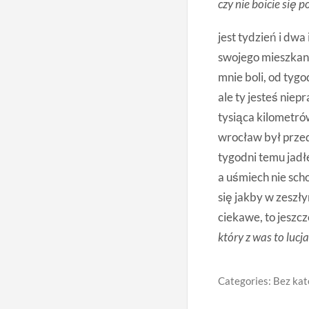
czy nie boicie się 
jest tydzień i dwa
swojego mieszkania
mnie boli, od tyg
ale ty jesteś niep
tysiąca kilometró
wrocław był przed
tygodni temu jadł
a uśmiech nie scho
się jakby w zeszły
ciekawe, to jeszcz
który z was to lucja
Categories: Bez kat