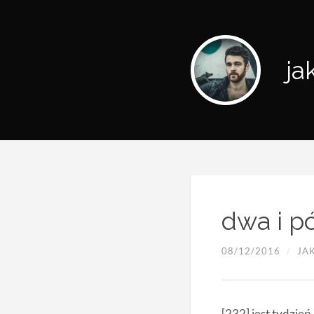
ja
dwa i p
08/12/2016
/
JA
[232] jest tydzień