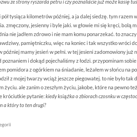
pozwu ze strony ryszarda petru i czy poznaliście już może kasię tu
 i pół tysiąca kilometrów później, a ja dalej siedzę. tym razem 
. zmęczony, jesienny i byle jaki. w głowie mi się kręci, bolą m
odnia nie jadłem zdrowo i nie mam komu ponarzekać. to znacz
rawdziwy, pamiętniczku, więc na koniec i tak wszystko wróci do
w później mamy jesień w pełni. w tej jesieni zadomowiony już 
 poznaniem i dokąd pojechaliśmy z łodzi. przypominam sobie t
em pomidora z ogórkiem na śniadanie, leżałem w słońcu na p
dził z mojej twarzy wciąż jeszcze piegowatej. to nie było tak
m życiu. ale zanim o zeszłym życiu, jakobe, które na pewno też
e króciutkie pytanie:
kiedy książka o zbiorach czosnku w częstoc
n a który to ten drugi?
egorii