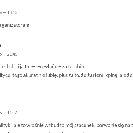
6 — 13:15
rganizatorami.
a
6 — 21:45
ncholii. i ja tę jesień właśnie za to lubię.
ityce, tego akurat nie lubię. plus za to, że żartem, kpiną, ale że 
6 — 11:13
olityki, ale to właśnie wzbudza mój szacunek, porwanie się na 