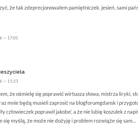
zyć, że tak zdeprecjonowałem pamiętniczek. jesień, sami pań
6 — 17:05
ieszyciela
6 — 11:23
em, że ośmielę się poprawić wirtuoza słowa, mistrza liryki, s
eraz mnie będą musieli zaprosić na blogforumgdansk i przygo
ły człowieczek poprawił jakobe’, a że nie lubię koszulek z napi
m się myślą, że może nie dożyję i problem rozwiąże się sam…