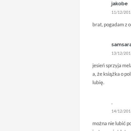
jakobe
11/12/201
brat, pogadam z o
samsar
13/12/201
jesień sprzyja mela
a, że książka o pol
lubię.
.
14/12/201
można nie lubić p