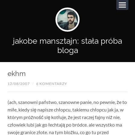
jakobe mansztajn: stała próba
bloga
ekhm
12/08/2007
/
6 KOMENTARZY
(ach, szanowni państwo, szanowne panie, no pewnie, że to
miłe, kiedy się napisze chłopcu, takiemu chłopcu jak ja, w
którym próżność się kotłuje, że jest raczej fajny niż nie,
człowiek lubi jak go łechtają po bródce. ale wszystko ma
swoje granice złote. na tym blożku, co go tu przed