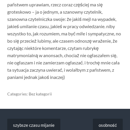
państwem uprawiam, rzecz coraz częściej ma się
groteskowo – ja o jednym, a szanowny czytelnik,
szanowna czytelniczka swoje: że jakiś mejl na wypadek,
jakieś umilanie czasu, jakieś w pracy odwiedzanie. niby
wszystko to, jak rozumiem, ma być miłe i sympatyczne, no
bo się przecież lubimy, ale czasem odnoszę wrażenie, że
czytając niektóre komentarze, czytam rubrykę
matrymonialną w anonsach, chociaż nie ogłaszałem się,
nie ogłaszam i nie zamierzam ogłaszać. i trochę mnie cała
ta sytuacja zaczyna uwierać, i wolałbym z państwem, z
paniami jednak jakoś inaczej)
Categories: Bez kategorii
Nawigacja
wpisu
szybsze czasu mijanie
osobność