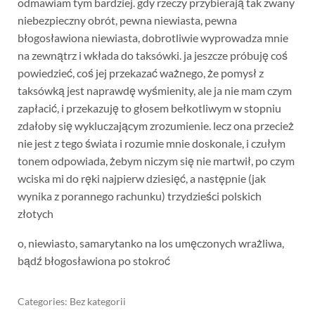
odmawiam tym bardziej. gdy rzeczy przybierają tak zwany
niebezpieczny obrót, pewna niewiasta, pewna
błogosławiona niewiasta, dobrotliwie wyprowadza mnie
na zewnątrz i wkłada do taksówki. ja jeszcze próbuję coś
powiedzieć, coś jej przekazać ważnego, że pomysł z
taksówką jest naprawdę wyśmienity, ale ja nie mam czym
zapłacić, i przekazuję to głosem bełkotliwym w stopniu
zdałoby się wykluczającym zrozumienie. lecz ona przecież
nie jest z tego świata i rozumie mnie doskonale, i czułym
tonem odpowiada, żebym niczym się nie martwił, po czym
wciska mi do ręki najpierw dziesięć, a następnie (jak
wynika z porannego rachunku) trzydzieści polskich
złotych
o, niewiasto, samarytanko na los umęczonych wrażliwa,
bądź błogosławiona po stokroć
Categories: Bez kategorii