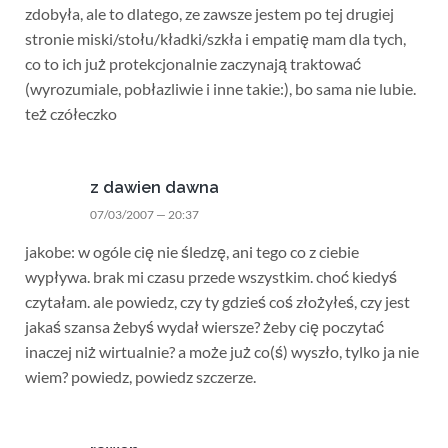
zdobyła, ale to dlatego, ze zawsze jestem po tej drugiej
stronie miski/stołu/kładki/szkła i empatię mam dla tych,
co to ich już protekcjonalnie zaczynają traktować
(wyrozumiale, pobłazliwie i inne takie:), bo sama nie lubie.
też czółeczko
z dawien dawna
07/03/2007 — 20:37
jakobe: w ogóle cię nie śledzę, ani tego co z ciebie
wypływa. brak mi czasu przede wszystkim. choć kiedyś
czytałam. ale powiedz, czy ty gdzieś coś złożyłeś, czy jest
jakaś szansa żebyś wydał wiersze? żeby cię poczytać
inaczej niż wirtualnie? a może już co(ś) wyszło, tylko ja nie
wiem? powiedz, powiedz szczerze.