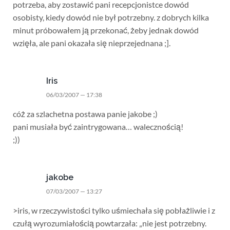
potrzeba, aby zostawić pani recepcjonistce dowód
osobisty, kiedy dowód nie był potrzebny. z dobrych kilka
minut próbowałem ją przekonać, żeby jednak dowód
wzięła, ale pani okazała się nieprzejednana ;].
Iris
06/03/2007 — 17:38
cóż za szlachetna postawa panie jakobe ;)
pani musiała być zaintrygowana… walecznością!
;))
jakobe
07/03/2007 — 13:27
>iris, w rzeczywistości tylko uśmiechała się pobłażliwie i z
czułą wyrozumiałością powtarzała: „nie jest potrzebny.