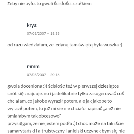
żeby nie było. to gwoli ścisłości. czułkiem
krys
07/03/2007 — 18:33
od razu wiedziałam, że jedyną tam świętą była wuszka :)
mmm
07/03/2007 — 20:16
gwola doceniona :)) ścisłość też w pierwszej dziesiątce
cnót się znajduje. no i ja delikatnie tylko zasugerować coś
chciałam, co jakobe wyraził potem, ale jak jakobe to
wyraził potem, to już mi sie nie chciało napisać „ależ nie
śmiałabym tak obcesowo”
przysięgam, ze nie jestem podła :)) choc może na tak iście
samarytański i altruistyczny i anielski uczynek bym się nie