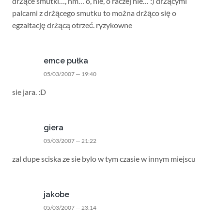
drżące smutki…, hm… o, nie, o raczej nie… :) drżącymi
palcami z drżącego smutku to można drżąco się o
egzaltację drżącą otrzeć. ryzykowne
emce pułka
05/03/2007 — 19:40
sie jara. :D
giera
05/03/2007 — 21:22
zal dupe sciska ze sie bylo w tym czasie w innym miejscu
jakobe
05/03/2007 — 23:14