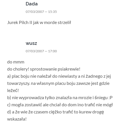
Dada
07/03/2007 — 15:35
Jurek Pilch II jak w morde strzelił
wusz
07/03/2007 — 17:00
do mmm
do cholery! sprostowanie psiakrewie!
a) plac boju nie należał do niewiasty a ni żadnego z jej
towarzyszy. na własnym placu boju zawsze jest gdzie
leżeć!
b) nie wyprowadza tylko znalazła na mrozie i śniegu :P
c) mogła zostawić ale chciał do dom ino trafić nie mógł
d) a że wie że czasem ciężko trafić to kurew drogę
wskazała!