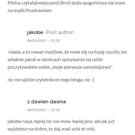
Pilcha czytała(miejscami).Broń boże epigoństwa nie mam
na myśli.Pozdrawiam.
jakobe
(Post author)
08/03/2007 — 15:35
>dada, a to nawet możliwe, że mnie się na frazę rzuciło, bo
właśnie jakoś w okolicach spisywania tej notki
poczytywałem sobie „moje pierwsze samobójstwo”.
nic nie ujdzie czytelnikom tego bloga, nic :].
z dawien dawna
08/03/2007 — 19:39
jakobe racja, lepiej nic nie mów. lepiej pisz. ale jak już
wyjdziesz na dobre, to daj znać urbi et orbi.