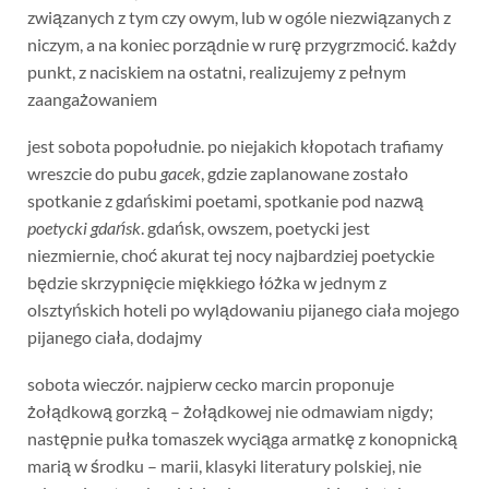
związanych z tym czy owym, lub w ogóle niezwiązanych z
niczym, a na koniec porządnie w rurę przygrzmocić. każdy
punkt, z naciskiem na ostatni, realizujemy z pełnym
zaangażowaniem
jest sobota popołudnie. po niejakich kłopotach trafiamy
wreszcie do pubu
gacek
, gdzie zaplanowane zostało
spotkanie z gdańskimi poetami, spotkanie pod nazwą
poetycki gdańsk
. gdańsk, owszem, poetycki jest
niezmiernie, choć akurat tej nocy najbardziej poetyckie
będzie skrzypnięcie miękkiego łóżka w jednym z
olsztyńskich hoteli po wylądowaniu pijanego ciała mojego
pijanego ciała, dodajmy
sobota wieczór. najpierw cecko marcin proponuje
żołądkową gorzką – żołądkowej nie odmawiam nigdy;
następnie pułka tomaszek wyciąga armatkę z konopnicką
marią w środku – marii, klasyki literatury polskiej, nie