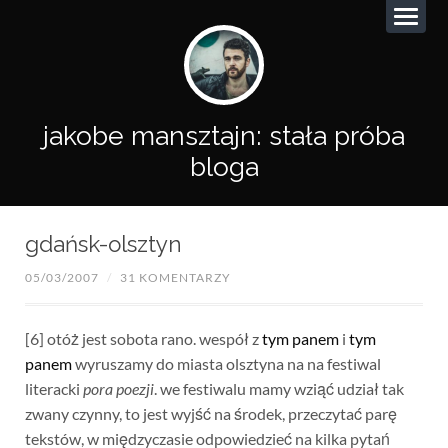
jakobe mansztajn: stała próba
bloga
gdańsk-olsztyn
05/03/2007
/
31 KOMENTARZY
[6] otóż jest sobota rano. wespół z
tym panem
i
tym
panem
wyruszamy do miasta olsztyna na na festiwal
literacki
pora poezji
. we festiwalu mamy wziąć udział tak
zwany czynny, to jest wyjść na środek, przeczytać parę
tekstów, w międzyczasie odpowiedzieć na kilka pytań