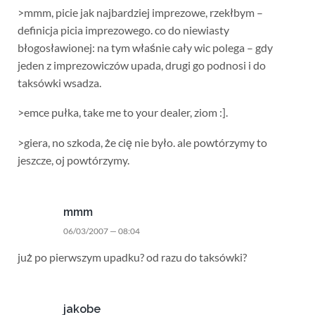
>mmm, picie jak najbardziej imprezowe, rzekłbym –
definicja picia imprezowego. co do niewiasty
błogosławionej: na tym właśnie cały wic polega – gdy
jeden z imprezowiczów upada, drugi go podnosi i do
taksówki wsadza.
>emce pułka, take me to your dealer, ziom :].
>giera, no szkoda, że cię nie było. ale powtórzymy to
jeszcze, oj powtórzymy.
mmm
06/03/2007 — 08:04
już po pierwszym upadku? od razu do taksówki?
jakobe