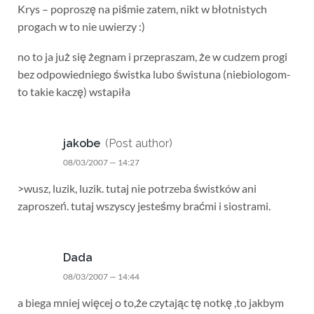
Krys – poproszę na piśmie zatem, nikt w błotnistych
progach w to nie uwierzy :)
no to ja już się żegnam i przepraszam, że w cudzem progi
bez odpowiedniego świstka lubo świstuna (niebiologom-
to takie kaczę) wstapiła
jakobe
(Post author)
08/03/2007 — 14:27
>wusz, luzik, luzik. tutaj nie potrzeba świstków ani
zaproszeń. tutaj wszyscy jesteśmy braćmi i siostrami.
Dada
08/03/2007 — 14:44
a biega mniej więcej o to,że czytając tę notkę ,to jakbym