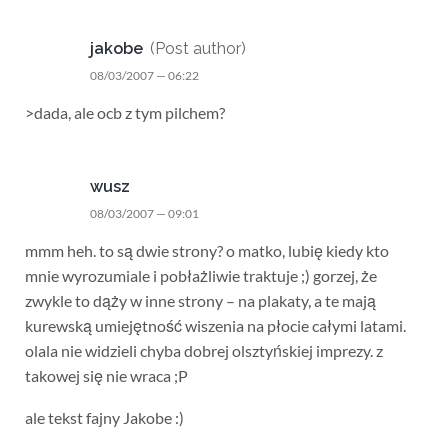
jakobe
(Post author)
08/03/2007 — 06:22
>dada, ale ocb z tym pilchem?
wusz
08/03/2007 — 09:01
mmm heh. to są dwie strony? o matko, lubię kiedy kto
mnie wyrozumiale i pobłażliwie traktuje ;) gorzej, że
zwykle to dąży w inne strony – na plakaty, a te mają
kurewską umiejętność wiszenia na płocie całymi latami.
olala nie widzieli chyba dobrej olsztyńskiej imprezy. z
takowej się nie wraca ;P
ale tekst fajny Jakobe :)