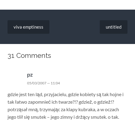
Nawigacja
wpisu
viva emptiness
untitled
31 Comments
pz
05/03/2007 — 11:04
gdzie jest ten ląd, przyjacielu, gdzie kobiety są tak hojne i
tak łatwo zapomnieć ich twarze?!? gdzież, o gdzież!?
potrząsał mną, trzymając za klapy kubraka, a w oczach
jego tlił się smutek – jego zimny i drżący smutek. o tak.