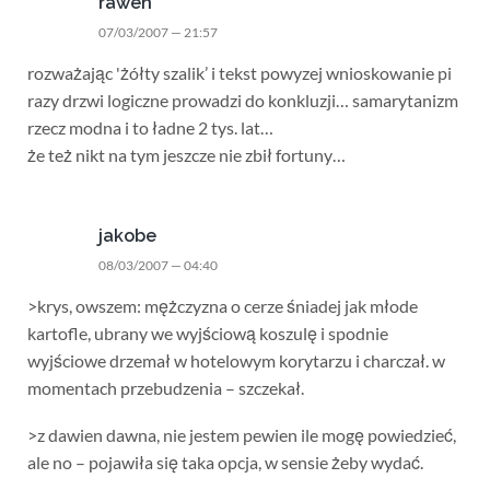
rawen
07/03/2007 — 21:57
rozważając 'żółty szalik’ i tekst powyzej wnioskowanie pi
razy drzwi logiczne prowadzi do konkluzji… samarytanizm
rzecz modna i to ładne 2 tys. lat…
że też nikt na tym jeszcze nie zbił fortuny…
jakobe
08/03/2007 — 04:40
>krys, owszem: mężczyzna o cerze śniadej jak młode
kartofle, ubrany we wyjściową koszulę i spodnie
wyjściowe drzemał w hotelowym korytarzu i charczał. w
momentach przebudzenia – szczekał.
>z dawien dawna, nie jestem pewien ile mogę powiedzieć,
ale no – pojawiła się taka opcja, w sensie żeby wydać.