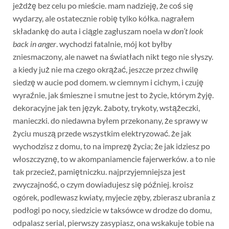
jeżdżę bez celu po mieście. mam nadzieję, że coś się
wydarzy, ale ostatecznie robię tylko kółka. nagrałem
składankę do auta i ciągle zagłuszam noela w
don’t look
back in anger
. wychodzi fatalnie, mój kot byłby
zniesmaczony, ale nawet na światłach nikt tego nie słyszy.
a kiedy już nie ma czego okrążać, jeszcze przez chwilę
siedzę w aucie pod domem. w ciemnym i cichym, i czuję
wyraźnie, jak śmieszne i smutne jest to życie, którym żyję.
dekoracyjne jak ten język. żaboty, trykoty, wstążeczki,
manieczki. do niedawna byłem przekonany, że sprawy w
życiu muszą przede wszystkim elektryzować. że jak
wychodzisz z domu, to na imprezę życia; że jak idziesz po
włoszczyznę, to w akompaniamencie fajerwerków. a to nie
tak przecież, pamiętniczku. najprzyjemniejsza jest
zwyczajność, o czym dowiadujesz się później. kroisz
ogórek, podlewasz kwiaty, myjecie zęby, zbierasz ubrania z
podłogi po nocy, siedzicie w taksówce w drodze do domu,
odpalasz serial, pierwszy zasypiasz, ona wskakuje tobie na