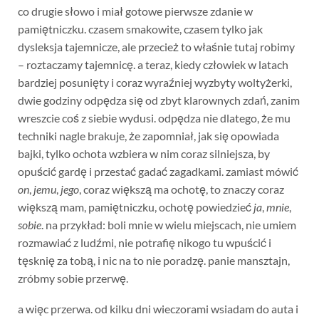
co drugie słowo i miał gotowe pierwsze zdanie w
pamiętniczku. czasem smakowite, czasem tylko jak
dysleksja tajemnicze, ale przecież to właśnie tutaj robimy
– roztaczamy tajemnicę. a teraz, kiedy człowiek w latach
bardziej posunięty i coraz wyraźniej wyzbyty woltyżerki,
dwie godziny odpędza się od zbyt klarownych zdań, zanim
wreszcie coś z siebie wydusi. odpędza nie dlatego, że mu
techniki nagle brakuje, że zapomniał, jak się opowiada
bajki, tylko ochota wzbiera w nim coraz silniejsza, by
opuścić gardę i przestać gadać zagadkami. zamiast mówić
on
,
jemu
,
jego
, coraz większą ma ochotę, to znaczy coraz
większą mam, pamiętniczku, ochotę powiedzieć
ja
,
mnie
,
sobie
. na przykład: boli mnie w wielu miejscach, nie umiem
rozmawiać z ludźmi, nie potrafię nikogo tu wpuścić i
tęsknię za tobą, i nic na to nie poradzę. panie mansztajn,
zróbmy sobie przerwę.
a więc przerwa. od kilku dni wieczorami wsiadam do auta i