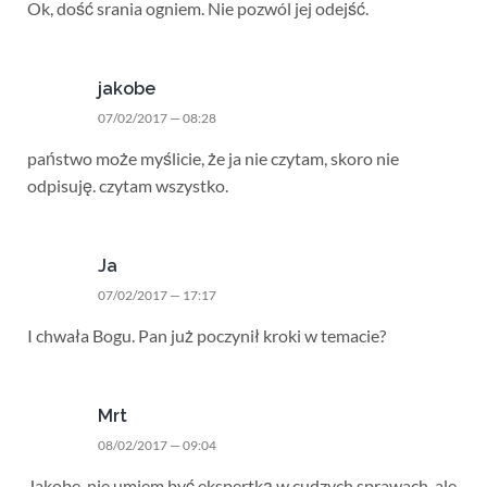
Ok, dość srania ogniem. Nie pozwól jej odejść.
jakobe
07/02/2017 — 08:28
państwo może myślicie, że ja nie czytam, skoro nie
odpisuję. czytam wszystko.
Ja
07/02/2017 — 17:17
I chwała Bogu. Pan już poczynił kroki w temacie?
Mrt
08/02/2017 — 09:04
Jakobe, nie umiem być ekspertką w cudzych sprawach, ale