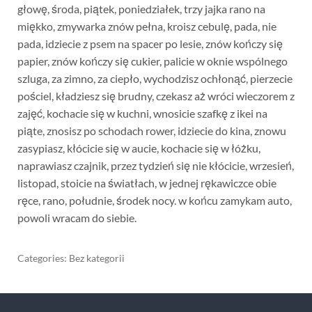
głowę, środa, piątek, poniedziałek, trzy jajka rano na
miękko, zmywarka znów pełna, kroisz cebulę, pada, nie
pada, idziecie z psem na spacer po lesie, znów kończy się
papier, znów kończy się cukier, palicie w oknie wspólnego
szluga, za zimno, za ciepło, wychodzisz ochłonąć, pierzecie
pościel, kładziesz się brudny, czekasz aż wróci wieczorem z
zajęć, kochacie się w kuchni, wnosicie szafkę z ikei na
piąte, znosisz po schodach rower, idziecie do kina, znowu
zasypiasz, kłócicie się w aucie, kochacie się w łóżku,
naprawiasz czajnik, przez tydzień się nie kłócicie, wrzesień,
listopad, stoicie na światłach, w jednej rękawiczce obie
ręce, rano, południe, środek nocy. w końcu zamykam auto,
powoli wracam do siebie.
Categories: Bez kategorii