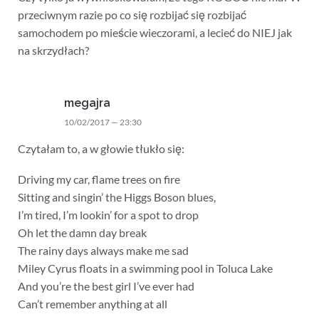
przeciwnym razie po co się rozbijać się rozbijać
samochodem po mieście wieczorami, a lecieć do NIEJ jak
na skrzydłach?
megajra
10/02/2017 — 23:30
Czytałam to, a w głowie tłukło się:
Driving my car, flame trees on fire
Sitting and singin’ the Higgs Boson blues,
I’m tired, I’m lookin’ for a spot to drop
Oh let the damn day break
The rainy days always make me sad
Miley Cyrus floats in a swimming pool in Toluca Lake
And you’re the best girl I’ve ever had
Can’t remember anything at all