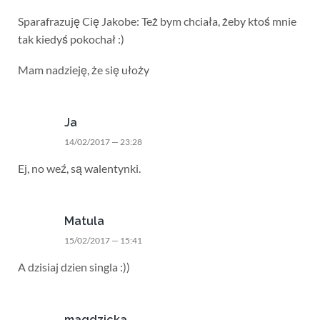
Sparafrazuję Cię Jakobe: Też bym chciała, żeby ktoś mnie
tak kiedyś pokochał :)
Mam nadzieję, że się ułoży
Ja
14/02/2017 — 23:28
Ej, no weź, są walentynki.
Matula
15/02/2017 — 15:41
A dzisiaj dzien singla :))
magdzicka