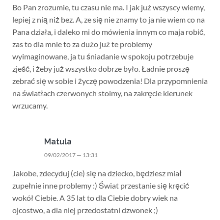
Bo Pan zrozumie, tu czasu nie ma. I jak już wszyscy wiemy,
lepiej z nią niż bez. A, ze się nie znamy to ja nie wiem co na
Pana działa, i daleko mi do mówienia innym co maja robić,
zas to dla mnie to za dużo już te problemy
wyimaginowane, ja tu śniadanie w spokoju potrzebuje
zjeść, i żeby już wszystko dobrze było. Ładnie proszę
zebrać się w sobie i życzę powodzenia! Dla przypomnienia
na światłach czerwonych stoimy, na zakręcie kierunek
wrzucamy.
Matula
09/02/2017 — 13:31
Jakobe, zdecyduj (cie) się na dziecko, będziesz miał
zupełnie inne problemy :) Świat przestanie się kręcić
wokół Ciebie. A 35 lat to dla Ciebie dobry wiek na
ojcostwo, a dla niej przedostatni dzwonek ;)