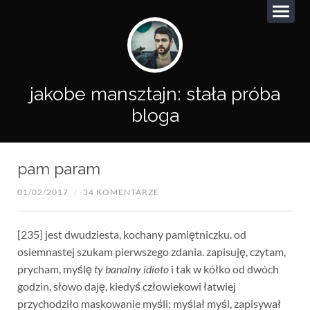
jakobe mansztajn: stała próba
bloga
pam param
01/02/2017
/
34 KOMENTARZE
[235] jest dwudziesta, kochany pamiętniczku. od
osiemnastej szukam pierwszego zdania. zapisuję, czytam,
prycham, myślę
ty banalny idioto
i tak w kółko od dwóch
godzin. słowo daję, kiedyś człowiekowi łatwiej
przychodziło maskowanie myśli; myślał myśl, zapisywał