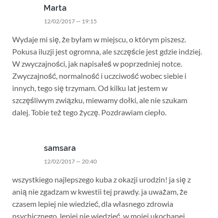
Marta
12/02/2017 — 19:15
Wydaje mi się, że byłam w miejscu, o którym piszesz.
Pokusa iluzji jest ogromna, ale szczęście jest gdzie indziej.
W zwyczajności, jak napisałeś w poprzedniej notce.
Zwyczajność, normalność i uczciwość wobec siebie i
innych, tego się trzymam. Od kilku lat jestem w
szczęśliwym związku, miewamy dołki, ale nie szukam
dalej. Tobie też tego życzę. Pozdrawiam ciepło.
samsara
12/02/2017 — 20:40
wszystkiego najlepszego kuba z okazji urodzin! ja się z
anią nie zgadzam w kwestii tej prawdy. ja uważam, że
czasem lepiej nie wiedzieć, dla własnego zdrowia
psychicznego. lepiej nie wiedzieć. w mojej ukochanej