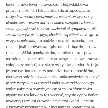
lewa – prawa, lewa – prawa, żadne kujawiaki, lewa –
prawa, a na końcu i tak zapukasz do ortopedy,
panie
czcigodny, musimy porozmawiać. pozornie wszystko się
układa, lewa – prawa, kariera nabiera rozpędu, na koncie
sztymuje, pasja wciąż żywa, ludzie wokół sympatyczni, ale
znowu się wywrócił o płytę chodnikową chłopiec, i z rączek
wszystko poleciało
, i to będzie początek rozpadu, i ten
rozpad, jeśli nierówny ścierpisz oddech, będzie jak nowe
rozdanie. 35 lat, pamiętniczku, i dopiero teraz – powoli,
mozolnie, ale nareszcie bez czarownych uników – zaczyna
chłopiec rozumieć, o co się przez tyle lat potyka i że to ja
jestem tym korzeniem w podłodze, tym rantem łóżka,
nierówno położoną wykładziną. ania powiedziała kiedyś:
przede wszystkim uczciwość, kuba, szczerość do samego
końca, najgorsza prawda jest lepsza aniżeli kłamstewka
piękne
. nie tak łatwo w to uwierzyć, gdy się żyje w bańce
mydlanej i zamiast człowiekiem z krwi i kości – jest się
cudownym produktem własnej fantazji, bohaterem na