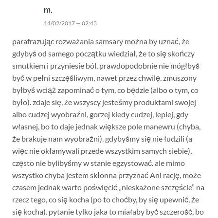
m.
14/02/2017 — 02:43
parafrazując rozważania samsary można by uznać, że
gdybyś od samego początku wiedział, że to się skończy
smutkiem i przyniesie ból, prawdopodobnie nie mógłbyś
być w pełni szczęśliwym, nawet przez chwilę. zmuszony
byłbyś wciąż zapominać o tym, co będzie (albo o tym, co
było). zdaje się, że wszyscy jesteśmy produktami swojej
albo cudzej wyobraźni, gorzej kiedy cudzej, lepiej, gdy
własnej, bo to daje jednak większe pole manewru (chyba,
że brakuje nam wyobraźni). gdybyśmy się nie łudzili (a
więc nie okłamywali przede wszystkim samych siebie),
często nie bylibyśmy w stanie egzystować. ale mimo
wszystko chyba jestem skłonna przyznać Ani rację, może
czasem jednak warto poświęcić „nieskażone szczęście” na
rzecz tego, co się kocha (po to choćby, by się upewnić, że
się kocha). pytanie tylko jaka to miałaby być szczerość, bo