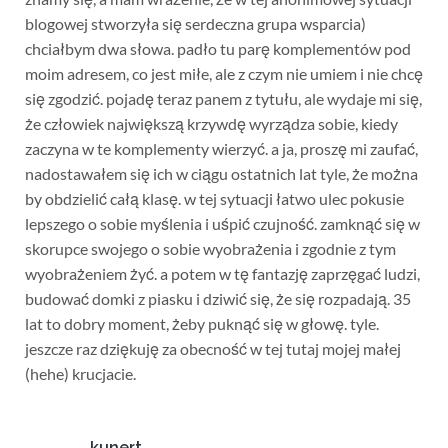
blogowej stworzyła się serdeczna grupa wsparcia)
chciałbym dwa słowa. padło tu parę komplementów pod
moim adresem, co jest miłe, ale z czym nie umiem i nie chcę
się zgodzić. pojadę teraz panem z tytułu, ale wydaje mi się,
że człowiek największą krzywdę wyrządza sobie, kiedy
zaczyna w te komplementy wierzyć. a ja, proszę mi zaufać,
nadostawałem się ich w ciągu ostatnich lat tyle, że można
by obdzielić całą klasę. w tej sytuacji łatwo ulec pokusie
lepszego o sobie myślenia i uśpić czujność. zamknąć się w
skorupce swojego o sobie wyobrażenia i zgodnie z tym
wyobrażeniem żyć. a potem w tę fantazję zaprzęgać ludzi,
budować domki z piasku i dziwić się, że się rozpadają. 35
lat to dobry moment, żeby puknąć się w głowę. tyle.
jeszcze raz dziękuję za obecność w tej tutaj mojej małej
(hehe) krucjacie.
kunert