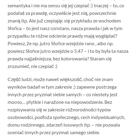
semantyka i nie ma sensu się jej czepiać :) Inaczej – to, co
podałaś za prawdę, oczywiście jest nią, powszechnie
znaną itp. Ale już czepiając się przykładu ze wschodem
Słońca – to jest nasz constans, nasza prawda i jak w tym
przypadku te różne odcienie prawdy mają wyglądać?
Powiesz, że np. jutro Słońce wzejdzie rano , albo np.
powiesz Słońce jutro wzejdzie o 5.47 – i to by była ta nasza
prawda najjaśniejsza, bez kolorowania? Staram się
zrozumieć, nie czepiać :)
Część ludzi, może nawet większość, choć nie znam
wyników badań w tym zakresie ;) zapewne postrzega
innych przez pryzmat siebie samych – co niestety jest
mocno… płytkie i narażone na niepowodzenie. Bez
rozpisywania się w zakresie różnorodności typów
osobowości, podłoża społecznego, cech indywidualnych,
domu rodzinnego, zdarzeń losowych itp. – nie pozwala
oceniać innych przez pryzmat samego siebie.