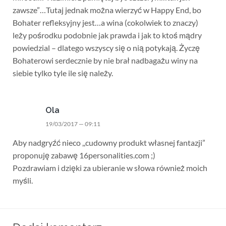
zawsze”…Tutaj jednak można wierzyć w Happy End, bo
Bohater refleksyjny jest…a wina (cokolwiek to znaczy)
leży pośrodku podobnie jak prawda i jak to ktoś mądry
powiedzial – dlatego wszyscy się o nią potykają. Życzę
Bohaterowi serdecznie by nie brał nadbagażu winy na
siebie tylko tyle ile się należy.
Ola
19/03/2017 — 09:11
Aby nadgryźć nieco ,,cudowny produkt własnej fantazji”
proponuję zabawę 16personalities.com ;)
Pozdrawiam i dzięki za ubieranie w słowa również moich
myśli.