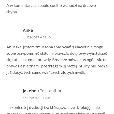
A w komentarzach paulo coelho wchodzi na drzewo
chyba.
Anka
14/02/2017 — 22:10
Anuszka, jestem zmuszona spasować :) Nawet nie mogę
sobie przypomnieć skąd mi przyszło do głowy wymądrzać
się tutaj na temat prawdy. Szczerze mówiąc, w ogóle się na
prawdzie nie znam i postrzegam ją raczej intuicyjnie. Może
już dosyć tych samozwańczych złotych myśli.
jakobe
(Post author)
15/02/2017 — 17:45
na koniec tej dyskusji (za którą szczerze dziękuję – nie
znamy się, a mam wrażenie, że w tej anonimowej sytuacji