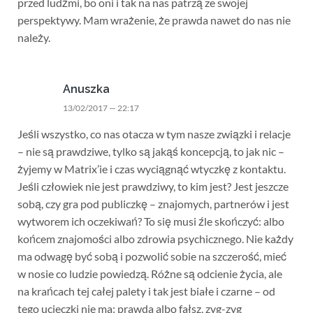
przed ludźmi, bo oni i tak na nas patrzą ze swojej
perspektywy. Mam wrażenie, że prawda nawet do nas nie
należy.
Anuszka
13/02/2017 — 22:17
Jeśli wszystko, co nas otacza w tym nasze związki i relacje
– nie są prawdziwe, tylko są jakąś koncepcją, to jak nic –
żyjemy w Matrix’ie i czas wyciągnąć wtyczkę z kontaktu.
Jeśli człowiek nie jest prawdziwy, to kim jest? Jest jeszcze
sobą, czy gra pod publiczkę – znajomych, partnerów i jest
wytworem ich oczekiwań? To się musi źle skończyć: albo
końcem znajomości albo zdrowia psychicznego. Nie każdy
ma odwagę być sobą i pozwolić sobie na szczerość, mieć
w nosie co ludzie powiedzą. Różne są odcienie życia, ale
na krańcach tej całej palety i tak jest białe i czarne – od
tego ucieczki nie ma: prawda albo fałsz, zyg-zyg