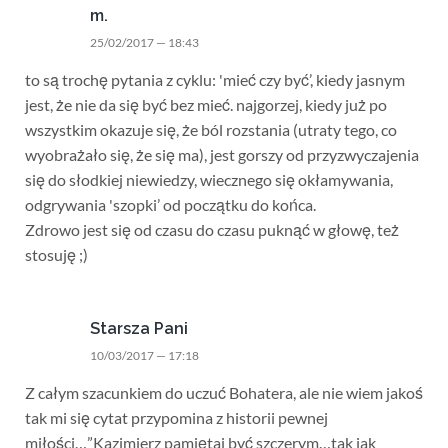
m.
25/02/2017 — 18:43
to są trochę pytania z cyklu: 'mieć czy być’, kiedy jasnym
jest, że nie da się być bez mieć. najgorzej, kiedy już po
wszystkim okazuje się, że ból rozstania (utraty tego, co
wyobrażało się, że się ma), jest gorszy od przyzwyczajenia
się do słodkiej niewiedzy, wiecznego się okłamywania,
odgrywania 'szopki’ od początku do końca.
Zdrowo jest się od czasu do czasu puknąć w głowę, też
stosuję ;)
Starsza Pani
10/03/2017 — 17:18
Z całym szacunkiem do uczuć Bohatera, ale nie wiem jakoś
tak mi się cytat przypomina z historii pewnej
miłości…”Kazimierz pamiętaj być szczerym…tak jak