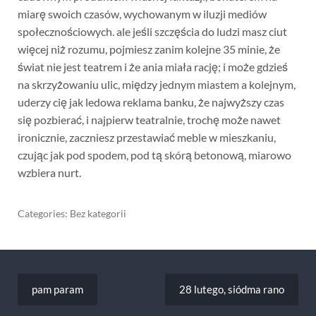
miarę swoich czasów, wychowanym w iluzji mediów
społecznościowych. ale jeśli szczęścia do ludzi masz ciut
więcej niż rozumu, pojmiesz zanim kolejne 35 minie, że
świat nie jest teatrem i że ania miała rację; i może gdzieś
na skrzyżowaniu ulic, między jednym miastem a kolejnym,
uderzy cię jak ledowa reklama banku, że najwyższy czas
się pozbierać, i najpierw teatralnie, trochę może nawet
ironicznie, zaczniesz przestawiać meble w mieszkaniu,
czując jak pod spodem, pod tą skórą betonową, miarowo
wzbiera nurt.
Categories: Bez kategorii
Nawigacja
wpisu
pam param
28 lutego, siódma rano