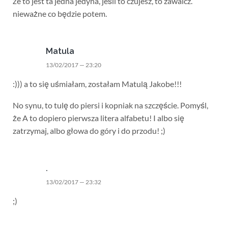
że to jest ta jedna jedyna, jeśli to czujesz, to zawalcz.
nieważne co będzie potem.
Matula
13/02/2017 — 23:20
:))) a to się uśmiałam, zostałam Matulą Jakobe!!!
No synu, to tulę do piersi i kopniak na szczęście. Pomyśl,
że A to dopiero pierwsza litera alfabetu! I albo się
zatrzymaj, albo głowa do góry i do przodu! ;)
.
13/02/2017 — 23:32
;)