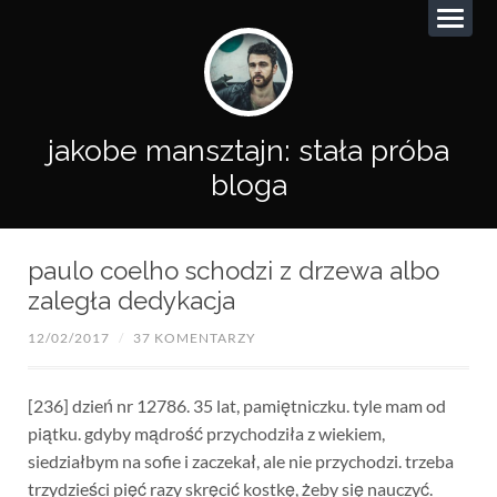
jakobe mansztajn: stała próba
bloga
paulo coelho schodzi z drzewa albo
zaległa dedykacja
12/02/2017
/
37 KOMENTARZY
[236] dzień nr 12786. 35 lat, pamiętniczku. tyle mam od
piątku. gdyby mądrość przychodziła z wiekiem,
siedziałbym na sofie i zaczekał, ale nie przychodzi. trzeba
trzydzieści pięć razy skręcić kostkę, żeby się nauczyć.