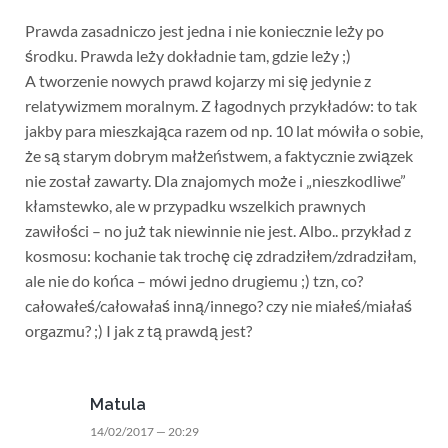
Prawda zasadniczo jest jedna i nie koniecznie leży po
środku. Prawda leży dokładnie tam, gdzie leży ;)
A tworzenie nowych prawd kojarzy mi się jedynie z
relatywizmem moralnym. Z łagodnych przykładów: to tak
jakby para mieszkająca razem od np. 10 lat mówiła o sobie,
że są starym dobrym małżeństwem, a faktycznie związek
nie został zawarty. Dla znajomych może i „nieszkodliwe”
kłamstewko, ale w przypadku wszelkich prawnych
zawiłości – no już tak niewinnie nie jest. Albo.. przykład z
kosmosu: kochanie tak trochę cię zdradziłem/zdradziłam,
ale nie do końca – mówi jedno drugiemu ;) tzn, co?
całowałeś/całowałaś inną/innego? czy nie miałeś/miałaś
orgazmu? ;) I jak z tą prawdą jest?
Matula
14/02/2017 — 20:29