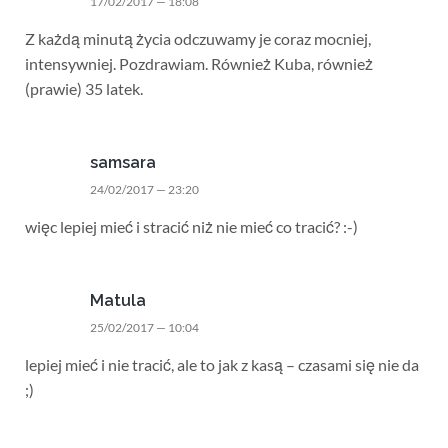
17/02/2017 — 18:08
Z każdą minutą życia odczuwamy je coraz mocniej,
intensywniej. Pozdrawiam. Również Kuba, również
(prawie) 35 latek.
samsara
24/02/2017 — 23:20
więc lepiej mieć i stracić niż nie mieć co tracić? :-)
Matula
25/02/2017 — 10:04
lepiej mieć i nie tracić, ale to jak z kasą – czasami się nie da
;)