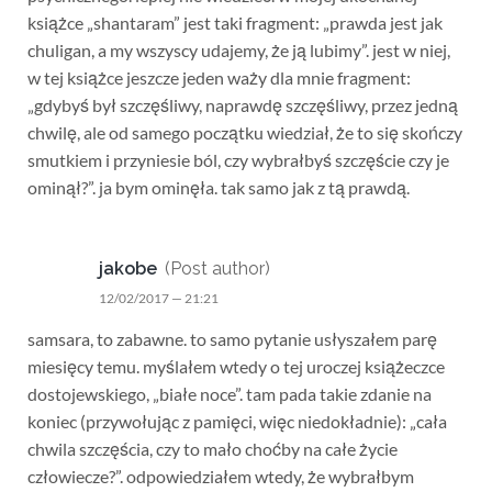
książce „shantaram” jest taki fragment: „prawda jest jak
chuligan, a my wszyscy udajemy, że ją lubimy”. jest w niej,
w tej książce jeszcze jeden waży dla mnie fragment:
„gdybyś był szczęśliwy, naprawdę szczęśliwy, przez jedną
chwilę, ale od samego początku wiedział, że to się skończy
smutkiem i przyniesie ból, czy wybrałbyś szczęście czy je
ominął?”. ja bym ominęła. tak samo jak z tą prawdą.
jakobe
(Post author)
12/02/2017 — 21:21
samsara, to zabawne. to samo pytanie usłyszałem parę
miesięcy temu. myślałem wtedy o tej uroczej książeczce
dostojewskiego, „białe noce”. tam pada takie zdanie na
koniec (przywołując z pamięci, więc niedokładnie): „cała
chwila szczęścia, czy to mało choćby na całe życie
człowiecze?”. odpowiedziałem wtedy, że wybrałbym