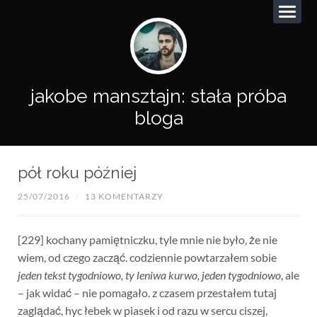
jakobe mansztajn: stała próba
bloga
pół roku później
25/07/2016
/
13 KOMENTARZY
[229] kochany pamiętniczku, tyle mnie nie było, że nie
wiem, od czego zacząć. codziennie powtarzałem sobie
jeden tekst tygodniowo, ty leniwa kurwo, jeden tygodniowo
, ale
– jak widać – nie pomagało. z czasem przestałem tutaj
zaglądać, hyc łebek w piasek i od razu w sercu ciszej,