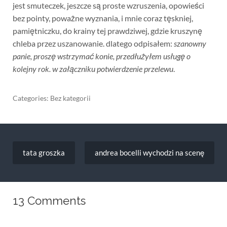
jest smuteczek, jeszcze są proste wzruszenia, opowieści
bez pointy, poważne wyznania, i mnie coraz tęskniej,
pamiętniczku, do krainy tej prawdziwej, gdzie kruszynę
chleba przez uszanowanie. dlatego odpisałem:
szanowny
panie, proszę wstrzymać konie, przedłużyłem usługę o
kolejny rok. w załączniku potwierdzenie przelewu
.
Categories: Bez kategorii
Nawigacja
wpisu
tata groszka
andrea bocelli wychodzi na scenę
13 Comments