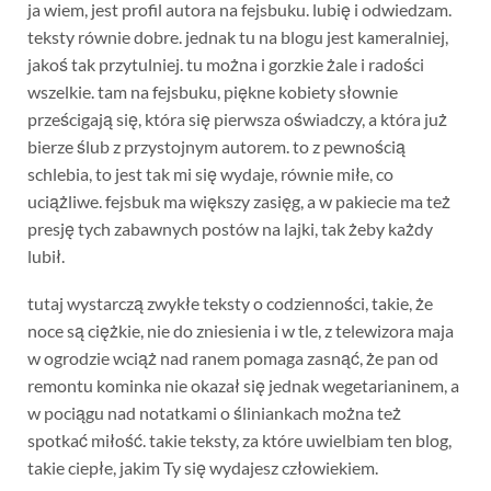
ja wiem, jest profil autora na fejsbuku. lubię i odwiedzam.
teksty równie dobre. jednak tu na blogu jest kameralniej,
jakoś tak przytulniej. tu można i gorzkie żale i radości
wszelkie. tam na fejsbuku, piękne kobiety słownie
prześcigają się, która się pierwsza oświadczy, a która już
bierze ślub z przystojnym autorem. to z pewnością
schlebia, to jest tak mi się wydaje, równie miłe, co
uciążliwe. fejsbuk ma większy zasięg, a w pakiecie ma też
presję tych zabawnych postów na lajki, tak żeby każdy
lubił.
tutaj wystarczą zwykłe teksty o codzienności, takie, że
noce są ciężkie, nie do zniesienia i w tle, z telewizora maja
w ogrodzie wciąż nad ranem pomaga zasnąć, że pan od
remontu kominka nie okazał się jednak wegetarianinem, a
w pociągu nad notatkami o śliniankach można też
spotkać miłość. takie teksty, za które uwielbiam ten blog,
takie ciepłe, jakim Ty się wydajesz człowiekiem.