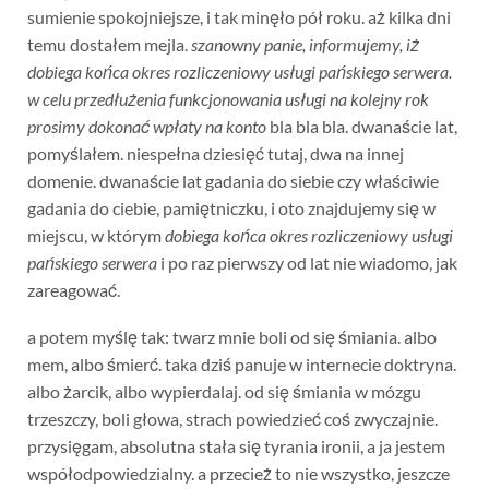
sumienie spokojniejsze, i tak minęło pół roku. aż kilka dni
temu dostałem mejla.
szanowny panie, informujemy, iż
dobiega końca okres rozliczeniowy usługi pańskiego serwera.
w celu przedłużenia funkcjonowania usługi na kolejny rok
prosimy dokonać wpłaty na konto
bla bla bla. dwanaście lat,
pomyślałem. niespełna dziesięć tutaj, dwa na innej
domenie. dwanaście lat gadania do siebie czy właściwie
gadania do ciebie, pamiętniczku, i oto znajdujemy się w
miejscu, w którym
dobiega końca okres rozliczeniowy usługi
pańskiego serwera
i po raz pierwszy od lat nie wiadomo, jak
zareagować.
a potem myślę tak: twarz mnie boli od się śmiania. albo
mem, albo śmierć. taka dziś panuje w internecie doktryna.
albo żarcik, albo wypierdalaj. od się śmiania w mózgu
trzeszczy, boli głowa, strach powiedzieć coś zwyczajnie.
przysięgam, absolutna stała się tyrania ironii, a ja jestem
współodpowiedzialny. a przecież to nie wszystko, jeszcze