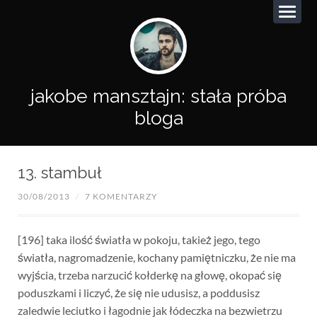
jakobe mansztajn: stała próba
bloga
13. stambuł
30/08/2013
/
7 KOMENTARZY
[196] taka ilość światła w pokoju, takież jego, tego
światła, nagromadzenie, kochany pamiętniczku, że nie ma
wyjścia, trzeba narzucić kołderkę na głowę, okopać się
poduszkami i liczyć, że się nie udusisz, a poddusisz
zaledwie leciutko i łagodnie jak łódeczka na bezwietrzu