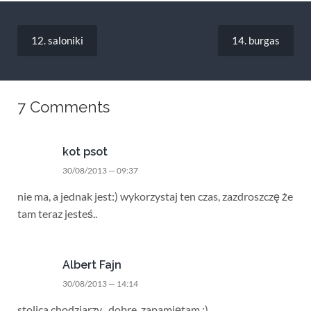
Nawigacja
wpisu
12. saloniki
14. burgas
7 Comments
kot psot
30/08/2013 — 09:37
nie ma, a jednak jest:) wykorzystaj ten czas, zazdroszczę że
tam teraz jesteś..
Albert Fajn
30/08/2013 — 14:14
stolica chodziarzy , dobre, zapamiętam :)