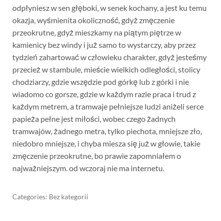
odpłyniesz w sen głęboki, w senek kochany, a jest ku temu
okazja, wyśmienita okoliczność, gdyż zmęczenie
przeokrutne, gdyż mieszkamy na piątym piętrze w
kamienicy bez windy i już samo to wystarczy, aby przez
tydzień zahartować w człowieku charakter, gdyż jesteśmy
przecież w stambule, mieście wielkich odległości, stolicy
chodziarzy, gdzie wszędzie pod górkę lub z górki i nie
wiadomo co gorsze, gdzie w każdym razie praca i trud z
każdym metrem, a tramwaje pełniejsze ludzi aniżeli serce
papieża pełne jest miłości, wobec czego żadnych
tramwajów, żadnego metra, tylko piechota, mniejsze zło,
niedobro mniejsze, i chyba miesza się już w głowie, takie
zmęczenie przeokrutne, bo prawie zapomniałem o
najważniejszym. od wczoraj nie ma internetu.
Categories: Bez kategorii