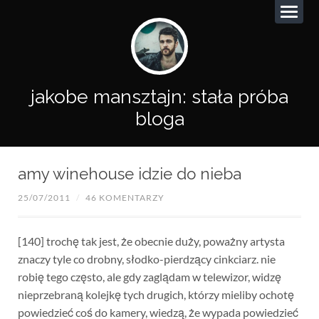
jakobe mansztajn: stała próba
bloga
amy winehouse idzie do nieba
25/07/2011
/
46 KOMENTARZY
[140] trochę tak jest, że obecnie duży, poważny artysta
znaczy tyle co drobny, słodko-pierdzący cinkciarz. nie
robię tego często, ale gdy zaglądam w telewizor, widzę
nieprzebraną kolejkę tych drugich, którzy mieliby ochotę
powiedzieć coś do kamery, wiedzą, że wypada powiedzieć