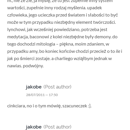
m., nie że źle, ja myślę, że tu jest zupełnie inny system
wartości, zupełnie inny rodzaj myślenia. upadek
człowieka, jego ucieczka przed światem i słabości to być
może w tym przypadku niezbędny element twórczości.
lynchowi, jak wcześniej powiedziano, potrzeba jest
medytacja, baconowi z kolei niezbędne były demony. do
tego dochodzi mitologia – piękna, moim zdaniem, w
przypadku amy, bo koniec końców chodzi przecież o to
ile
i
jak
po śmierci zostaje. a charliego wziąłbym jednak w
nawias. podwójny.
jakobe
(Post author)
28/07/2011 — 17:50
cinkciara, no i o tym mówię, szacuneczek :].
jakobe
(Post author)