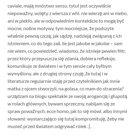
caviale, mają mnóstwo sensu. tytuł jest oczywiście
niepoważny, wzięty z wiersza z whl. nie wierzę ani w niebo,
ani w piekło, ale w odpowiednim kontekście to mogą być
mocne, nośne motywy. tym mocniejsze, że podszyte
właśnie pewną czczą, jak sądzę, nadzieją związaną z ich
istnieniem. co do tego zaś, ile jest jakobe w jakobe – sam
nie wiem, co powiedzieć. wiadomo, że istnieje pewien filtr,
przez który przepuszcza się zdania, dobiera refleksje,
komunikuje ze światem i w tym sensie cały byłbym
wymyślony. ale z drugiej strony czuję, że tutaj i w
literaturze regularnie staję przed czytelnikiem jak mnie
matka z ojcem stworzyli, na golasa. co mam do stracenia?
urządzam na blogu spektakle ze swoją arogancją i głupotą
w rolach głównych, bywam sprzeczny, nabijam się ze
spraw poważnych. ecce homo, jak to się mówi. albo innymi
słowami: wystarczająco się tutaj kompromituję, żeby nie
musieć przed światem odgrywać rólek :].