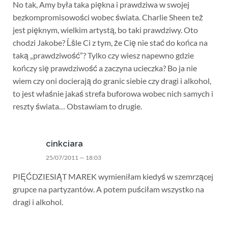
No tak, Amy była taka piękna i prawdziwa w swojej
bezkompromisowości wobec świata. Charlie Sheen też
jest pięknym, wielkim artystą, bo taki prawdziwy. Oto
chodzi Jakobe? Ĺšle Ci z tym, że Cię nie stać do końca na
taką „prawdziwość”? Tylko czy wiesz napewno gdzie
kończy się prawdziwość a zaczyna ucieczka? Bo ja nie
wiem czy oni docierają do granic siebie czy dragi i alkohol,
to jest właśnie jakaś strefa buforowa wobec nich samych i
reszty świata… Obstawiam to drugie.
cinkciara
25/07/2011 — 18:03
PIĘĆDZIESIĄT MAREK wymieniłam kiedyś w szemrzącej
grupce na partyzantów. A potem puściłam wszystko na
dragi i alkohol.