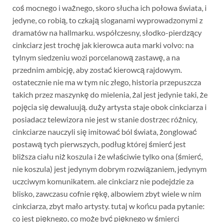
coś mocnego i ważnego, skoro słucha ich połowa świata, i
jedyne, co robią, to czkają sloganami wyprowadzonymi z
dramatów na hallmarku. współczesny, słodko-pierdzący
cinkciarz jest trochę jak kierowca auta marki volvo: na
tylnym siedzeniu wozi porcelanową zastawę, a na
przednim ambicję, aby zostać kierowcą rajdowym.
ostatecznie nie ma w tym nic złego, historia przepuszcza
takich przez maszynkę do mielenia, żal jest jedynie taki, że
pojęcia się dewaluują. duży artysta staje obok cinkciarza i
posiadacz telewizora nie jest w stanie dostrzec różnicy,
cinkciarze nauczyli się imitować ból świata, żonglować
postawą tych pierwszych, podług której śmierć jest
bliższa ciału niż koszula i że właściwie tylko ona (śmierć,
nie koszula) jest jedynym dobrym rozwiązaniem, jedynym
uczciwym komunikatem. ale cinkciarz nie podejdzie za
blisko, zawczasu cofnie rękę, albowiem zbyt wiele w nim
cinkciarza, zbyt mało artysty. tutaj w końcu pada pytanie:
co jest pięknego, co może być pięknego w śmierci