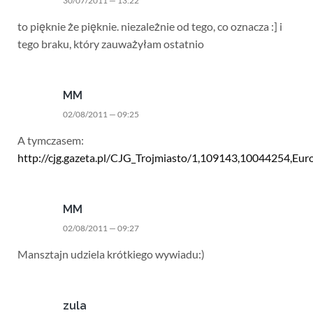
30/07/2011 — 13:22
to pięknie że pięknie. niezależnie od tego, co oznacza :] i
tego braku, który zauważyłam ostatnio
MM
02/08/2011 — 09:25
A tymczasem:
http://cjg.gazeta.pl/CJG_Trojmiasto/1,109143,10044254,Euro
MM
02/08/2011 — 09:27
Mansztajn udziela krótkiego wywiadu:)
zula