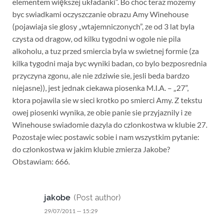
elementem większej układanki”. Bo choc teraz mozemy
byc swiadkami oczyszczanie obrazu Amy Winehouse
(pojawiaja sie glosy „wtajemniczonych”, ze od 3 lat byla
czysta od dragow, od kilku tygodni w ogole nie pila
alkoholu, a tuz przed smiercia byla w swietnej formie (za
kilka tygodni maja byc wyniki badan, co bylo bezposrednia
przyczyna zgonu, ale nie zdziwie sie, jesli beda bardzo
niejasne)), jest jednak ciekawa piosenka M.I.A. – „27”,
ktora pojawila sie w sieci krotko po smierci Amy. Z tekstu
owej piosenki wynika, ze obie panie sie przyjaznily i ze
Winehouse swiadomie dazyla do czlonkostwa w klubie 27.
Pozostaje wiec postawic sobie i nam wszystkim pytanie:
do czlonkostwa w jakim klubie zmierza Jakobe?
Obstawiam: 666.
jakobe
(Post author)
29/07/2011 — 15:29