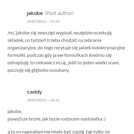
jakobe
(Post author)
29/07/2011 — 15:59
/m/, jakobe się zewsząd wypisał. wszędzie oczekują
składek, co tydzień trzeba chodzić na zebrania
organizacyjne, do tego recytuje się jakieś indoktrynacyjne
formułki, podczas gdy ja we formułkach średnio się
odnajduję. to ciekawe z m.i.ą., jeśli to jeden wielki scam,
poczuję się głęboko oszukany.
caddy
29/07/2011 — 16:31
jakobe,
powyższe brzmi, jak bycie rodzicem nastolatka :)
a to co napisałam nie miało być szpilą. tak tylko mi