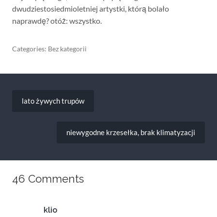
dwudziestosiedmioletniej artystki, którą bolało
naprawdę? otóż: wszystko.
Categories: Bez kategorii
Nawigacja
wpisu
lato żywych trupów
niewygodne krzesełka, brak klimatyzacji
46 Comments
klio