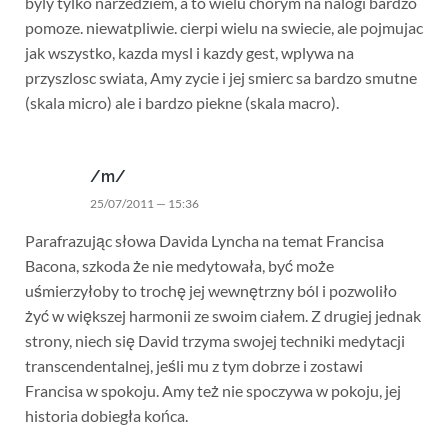
byly tylko narzedziem, a to wielu chorym na nalogi bardzo
pomoze. niewatpliwie. cierpi wielu na swiecie, ale pojmujac
jak wszystko, kazda mysl i kazdy gest, wplywa na
przyszlosc swiata, Amy zycie i jej smierc sa bardzo smutne
(skala micro) ale i bardzo piekne (skala macro).
/m/
25/07/2011 — 15:36
Parafrazując słowa Davida Lyncha na temat Francisa
Bacona, szkoda że nie medytowała, być może
uśmierzyłoby to trochę jej wewnętrzny ból i pozwoliło
żyć w większej harmonii ze swoim ciałem. Z drugiej jednak
strony, niech się David trzyma swojej techniki medytacji
transcendentalnej, jeśli mu z tym dobrze i zostawi
Francisa w spokoju. Amy też nie spoczywa w pokoju, jej
historia dobiegła końca.