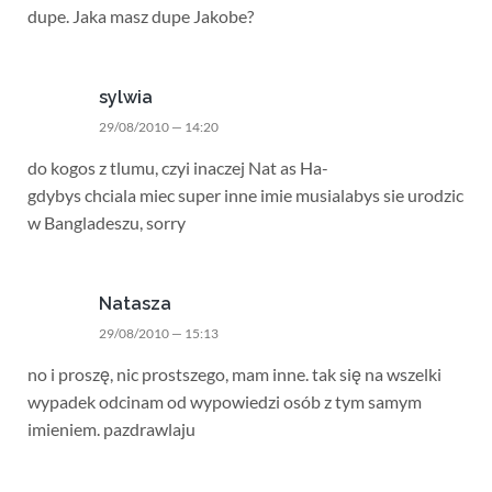
dupe. Jaka masz dupe Jakobe?
sylwia
29/08/2010 — 14:20
do kogos z tlumu, czyi inaczej Nat as Ha-
gdybys chciala miec super inne imie musialabys sie urodzic
w Bangladeszu, sorry
Natasza
29/08/2010 — 15:13
no i proszę, nic prostszego, mam inne. tak się na wszelki
wypadek odcinam od wypowiedzi osób z tym samym
imieniem. pazdrawlaju