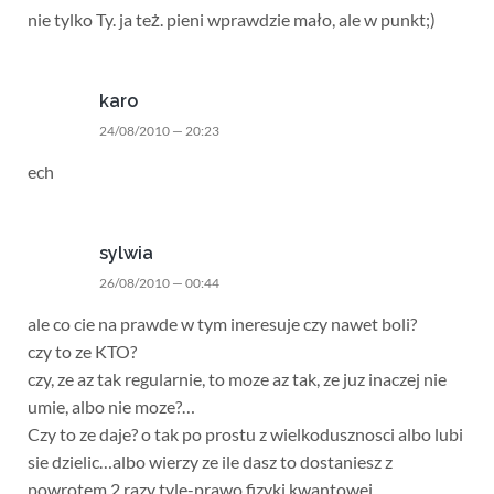
nie tylko Ty. ja też. pieni wprawdzie mało, ale w punkt;)
karo
24/08/2010 — 20:23
ech
sylwia
26/08/2010 — 00:44
ale co cie na prawde w tym ineresuje czy nawet boli?
czy to ze KTO?
czy, ze az tak regularnie, to moze az tak, ze juz inaczej nie
umie, albo nie moze?…
Czy to ze daje? o tak po prostu z wielkodusznosci albo lubi
sie dzielic…albo wierzy ze ile dasz to dostaniesz z
powrotem 2 razy tyle-prawo fizyki kwantowej.