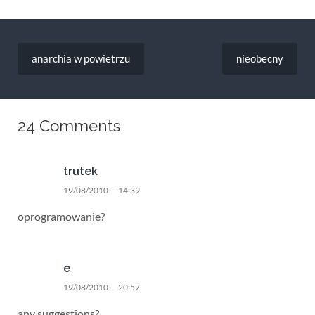
Nawigacja
wpisu
anarchia w powietrzu
nieobecny
24 Comments
trutek
19/08/2010 — 14:39
oprogramowanie?
e
19/08/2010 — 20:57
any suggestions?