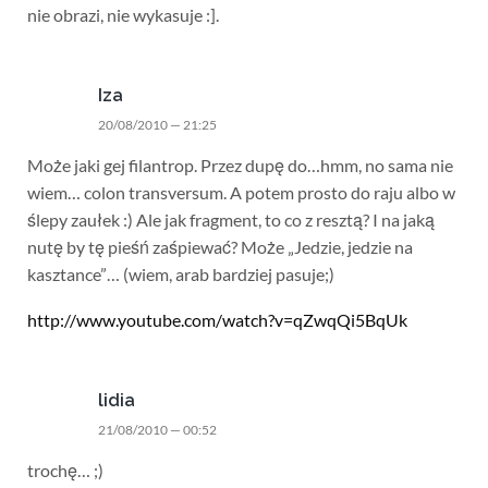
nie obrazi, nie wykasuje :].
Iza
20/08/2010 — 21:25
Może jaki gej filantrop. Przez dupę do…hmm, no sama nie
wiem… colon transversum. A potem prosto do raju albo w
ślepy zaułek :) Ale jak fragment, to co z resztą? I na jaką
nutę by tę pieśń zaśpiewać? Może „Jedzie, jedzie na
kasztance”… (wiem, arab bardziej pasuje;)
http://www.youtube.com/watch?v=qZwqQi5BqUk
lidia
21/08/2010 — 00:52
trochę… ;)