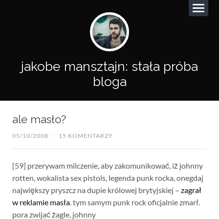
jakobe mansztajn: stała próba
bloga
ale masło?
05/10/2008
/
15 KOMENTARZY
[59] przerywam milczenie, aby zakomunikować, iż johnny
rotten, wokalista sex pistols, legenda punk rocka, onegdaj
największy pryszcz na dupie królowej brytyjskiej –
zagrał
w reklamie masła
. tym samym punk rock oficjalnie zmarł.
pora zwijać żagle, johnny