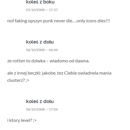
koleś z boku
05/10/2008 — 17:37
noł faking opszyn punk never die….only icons dies!!!
koleś z dołu
06/10/2008 — 06:44
ze rotten to dziwka – wiadomo od dawna.
ale z innej beczki: jakobe, tez Ciebie owladnela mania
clusterz? ;>
koleś z dołu
06/10/2008 — 17:04
i ktory level? ;>