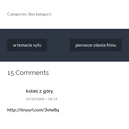
Categories: Bez kategorii
Nawigacja
wpisu
w temacie syfu
pierwsze zdania filmu
15 Comments
koleś z góry
05/10/2008 — 08:14
http://tinyurl.com/3vlw8q