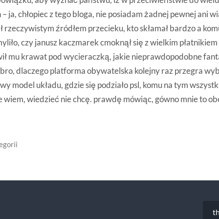
– ja, chłopiec z tego bloga, nie posiadam żadnej pewnej ani w
ył rzeczywistym źródłem przecieku, kto skłamał bardzo a komu
liło, czy janusz kaczmarek cmoknął się z wielkim płatnikiem 
wił mu krawat pod wycieraczką, jakie nieprawdopodobne fan
bro, dlaczego platforma obywatelska kolejny raz przegra wy
y model układu, gdzie się podziało psl, komu na tym wszystk
nie wiem, wiedzieć nie chcę. prawdę mówiąc, gówno mnie to ob
egorii
t