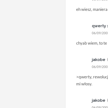
eh wiesz, maniera 
qwerty 
06/09/200
chyab wiem, to te
jakobe
06/09/200
>qwerty, rewolucj
mi włosy.
jakobe
06/09/200