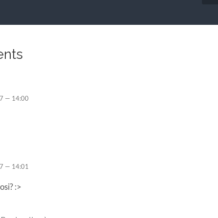
nts
7 — 14:00
7 — 14:01
osi? :>