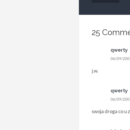
wpisu
25 Comme
qwerty
06/09/200
j.w.
qwerty
06/09/200
swoja droga co u z