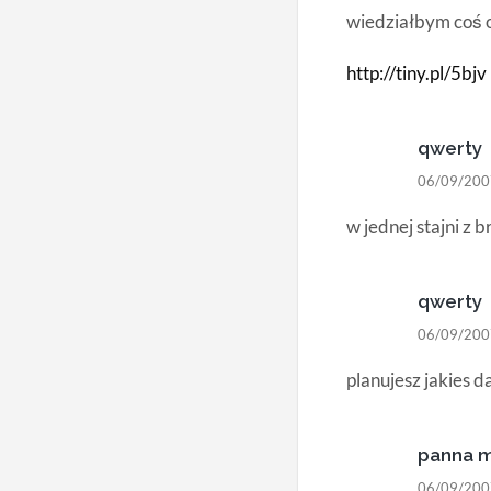
wiedziałbym coś 
http://tiny.pl/5bjv
qwerty
06/09/200
w jednej stajni z 
qwerty
06/09/200
planujesz jakies d
panna 
06/09/200