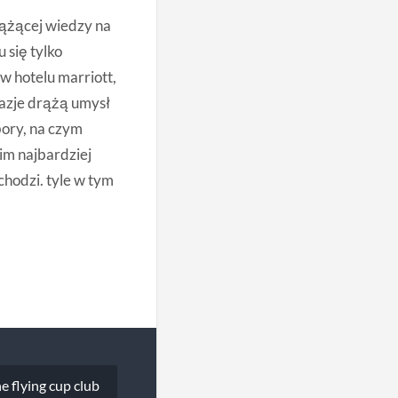
iążącej wiedzy na
 się tylko
w hotelu marriott,
tazje drążą umysł
bory, na czym
im najbardziej
chodzi. tyle w tym
he flying cup club