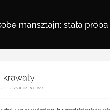
kobe mansztajn: stała próba
, krawaty
KOBE
/
25 KOMENTARZY
obowiązku, aby wyznać państwu, iż w przeciwieństwie do wielu