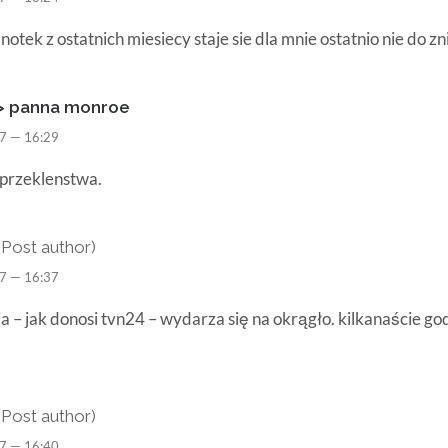
notek z ostatnich miesiecy staje sie dla mnie ostatnio nie do zni
> panna monroe
7 — 16:29
 przeklenstwa.
(Post author)
7 — 16:37
a – jak donosi tvn24 – wydarza się na okrągło. kilkanaście go
(Post author)
7 — 16:40