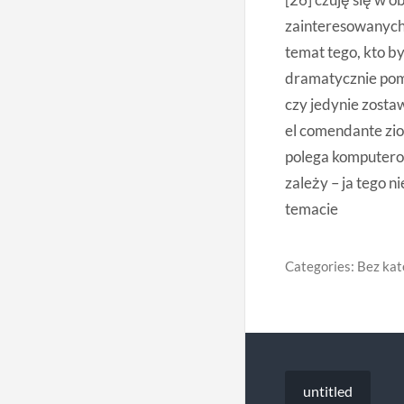
zainteresowanych 
temat tego, kto b
dramatycznie pomy
czy jedynie zosta
el comendante zio
polega komputerow
zależy – ja tego 
temacie
Categories: Bez kat
Nawigacja
untitled