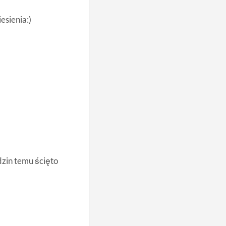
esienia:)
dzin temu ścięto