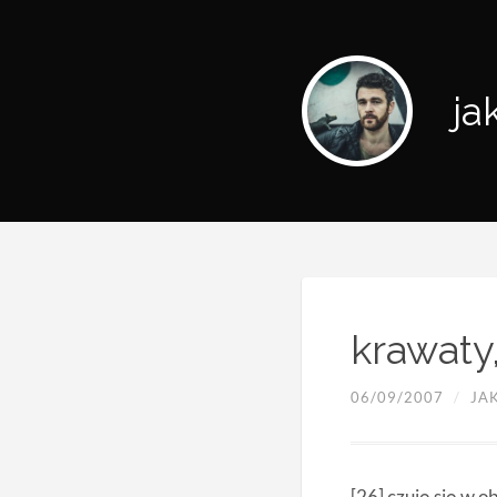
ja
krawaty
06/09/2007
/
JA
[26] czuję się w 