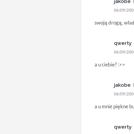
jakobe
06/09/200
swoją drogą, właś
qwerty
06/09/200
a u ciebie? :>>
jakobe
06/09/200
a u mnie piękne b
qwerty