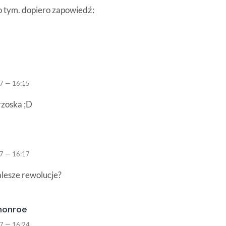
o tym. dopiero zapowiedź:
7 — 16:15
brzoska ;D
7 — 16:17
alesze rewolucje?
monroe
7 — 16:24