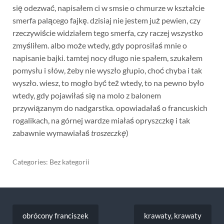
się odezwać, napisałem ci w smsie o chmurze w kształcie
smerfa palącego fajkę. dzisiaj nie jestem już pewien, czy
rzeczywiście widziałem tego smerfa, czy raczej wszystko
zmyśliłem. albo może wtedy, gdy poprosiłaś mnie o
napisanie bajki. tamtej nocy długo nie spałem, szukałem
pomysłu i słów, żeby nie wyszło głupio, choć chyba i tak
wyszło. wiesz, to mogło być też wtedy, to na pewno było
wtedy, gdy pojawiłaś się na molo z balonem
przywiązanym do nadgarstka. opowiadałaś o francuskich
rogalikach, na górnej wardze miałaś opryszczkę i tak
zabawnie wymawiałaś
troszeczkę
)
Categories: Bez kategorii
Nawigacja
wpisu
obrócony franciszek
krawaty, krawaty