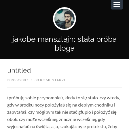
jakobe mansztajn: stała próba
bloga
untitled
30/08/2007
/
33 KOMENTARZE
(próbuję sobie przypomnieć, kiedy to się stało. czy wtedy,
gdy w środku nocy położyłaś się na ciepłym chodniku i
zapytałaś, czy mógłbym tak nie stać głupio i położyć się
obok. czy może wcześniej, znacznie wcześniej, gdy
wyjechałaś na święta, a ja, szukając byle pretekstu, żeby