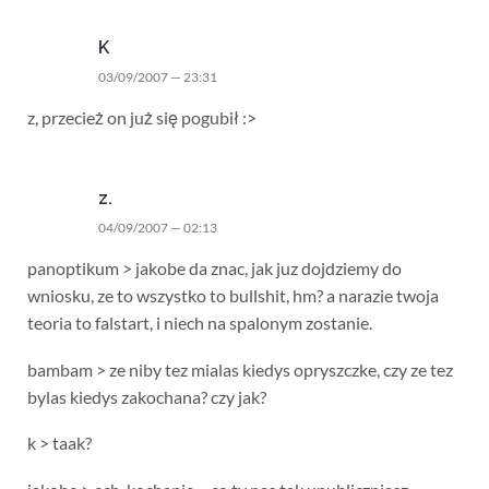
K
03/09/2007 — 23:31
z, przecież on już się pogubił :>
z.
04/09/2007 — 02:13
panoptikum > jakobe da znac, jak juz dojdziemy do
wniosku, ze to wszystko to bullshit, hm? a narazie twoja
teoria to falstart, i niech na spalonym zostanie.
bambam > ze niby tez mialas kiedys opryszczke, czy ze tez
bylas kiedys zakochana? czy jak?
k > taak?