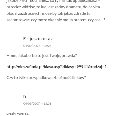
jakobe > ech, kochanie… co ty nas tak upubliczniasz –
przeciez widzisz, ze lud jest zadny dramatu, dolce vita
plodzi zazdrosnych. moze by tak jakas zdrade tu
zaaranzowac, czy moze okaz sie moim bratem, czy cos…?
E - jeszcze raz
04/09/2007 — 08:21
Hmm, Jakobe, bo to jest Twoje, prawda?
http://nieszuflada.pl/klasa.asp?idklasy=99941&rodzaj=1
Czy to tylko przypadkowa zbieżność linków?
h
04/09/2007 — 15:38
ciezki wiersz