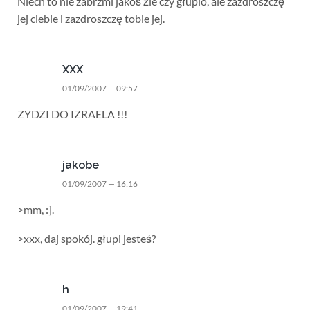
Niech to nie zabrzmi jakoś źle czy głupio, ale zazdroszczę
jej ciebie i zazdroszczę tobie jej.
XXX
01/09/2007 — 09:57
ZYDZI DO IZRAELA !!!
jakobe
01/09/2007 — 16:16
>mm, :].
>xxx, daj spokój. głupi jesteś?
h
01/09/2007 — 19:41