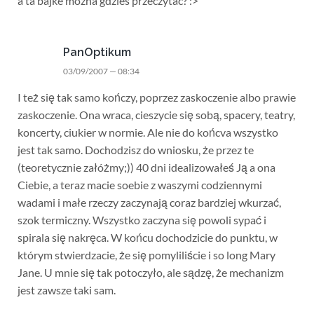
a ta bajke mozna gdzies przeczytac? :>
PanOptikum
03/09/2007 — 08:34
I też się tak samo kończy, poprzez zaskoczenie albo prawie
zaskoczenie. Ona wraca, cieszycie się sobą, spacery, teatry,
koncerty, ciukier w normie. Ale nie do końcva wszystko
jest tak samo. Dochodzisz do wniosku, że przez te
(teoretycznie załóżmy;)) 40 dni idealizowałeś Ją a ona
Ciebie, a teraz macie soebie z waszymi codziennymi
wadami i małe rzeczy zaczynają coraz bardziej wkurzać,
szok termiczny. Wszystko zaczyna się powoli sypać i
spirala się nakręca. W końcu dochodzicie do punktu, w
którym stwierdzacie, że się pomyliliście i so long Mary
Jane. U mnie się tak potoczyło, ale sądzę, że mechanizm
jest zawsze taki sam.