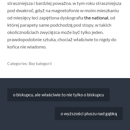
straszniejsza i bardziej poważna. w tym roku straszniejsza
pod dwakroć, gdyż na magnetofonie w moim mieszkaniu
od miesięcy leci zapętlona dyskografia
the national
, od
której parapety same podchodzą pod stopy. w takich
okolicznościach zwycięzca może być tylko jeden.
prawdopodobnie sztuka, chociaż właściwie to nigdy do
końca nie wiadomo.
Categories: Bez kategorii
Nawigacja
wpisu
o biskupcu, ale właściwie to nie tylko o biskupcu
o wyższości pluszu nad gąbką