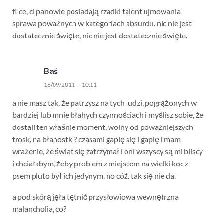
flice, ci panowie posiadają rzadki talent ujmowania
sprawa poważnych w kategoriach absurdu. nic nie jest
dostatecznie święte, nic nie jest dostatecznie święte.
Baś
16/09/2011 — 10:11
a nie masz tak, że patrzysz na tych ludzi, pogrążonych w
bardziej lub mnie błahych czynnościach i myślisz sobie, że
dostali ten właśnie moment, wolny od poważniejszych
trosk, na błahostki? czasami gapię się i gapię i mam
wrażenie, że świat się zatrzymał i oni wszyscy są mi bliscy
i chciałabym, żeby problem z miejscem na wielki koc z
psem pluto był ich jedynym. no cóż. tak się nie da.
a pod skórą jęła tętnić przysłowiowa wewnętrzna
malancholia, co?