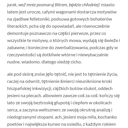
jurek, weź mnie posmaruj filtrem, będzie chłodniej!
miasto
latem jest urocze, całymi wagonami dostarcza motywów
na zjadliwe felietoniki, podsuwa gotowych bohaterów
literackich, pcha się do opowiadań, ale równocześnie
demontuje poznawczo na części pierwsze, przez co
wszystkie te motywy, o których mowa, wydają się świeże i
zabawne, i konieczne do zwerbalizowania, podczas gdy w
rzeczywistości są dotkliwie wtórne i niewybaczalnie
nudne. wiadomo. dlatego siedzę cicho.
ale pod skórą znów jęło tętnić, nie jest to tętnienie życia,
raczej na odwrót, tętnienie śmierci nieuniknione kroki
hiszpańskiej inkwizycji, ciężkich butów stukot, oddech
jesieni na plecach. albowiem zawsze coś za coś: kończy się
lato ze swoją beztroską głupotą i ciepłem w okolicach
serca, a zaczyna weltszmerc ze swoją okrutną analizą i
niedogrzanymi stopami. ach, jesieni moja miła, kochanko
poetów i największa kurwo na osiedlu, z każdym rokiem