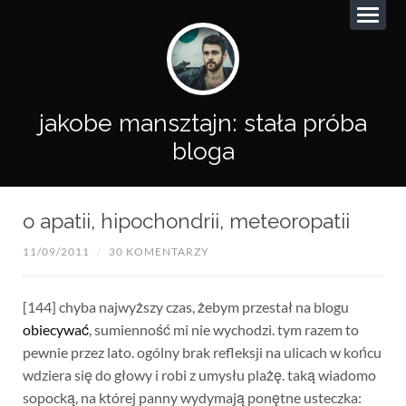
jakobe mansztajn: stała próba
bloga
o apatii, hipochondrii, meteoropatii
11/09/2011
/
30 KOMENTARZY
[144] chyba najwyższy czas, żebym przestał na blogu
obiecywać
, sumienność mi nie wychodzi. tym razem to
pewnie przez lato. ogólny brak refleksji na ulicach w końcu
wdziera się do głowy i robi z umysłu plażę. taką wiadomo
sopocką, na której panny wydymają ponętne usteczka: