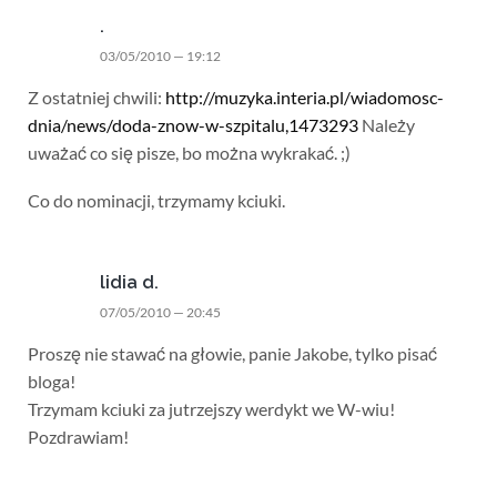
.
03/05/2010 — 19:12
Z ostatniej chwili:
http://muzyka.interia.pl/wiadomosc-
dnia/news/doda-znow-w-szpitalu,1473293
Należy
uważać co się pisze, bo można wykrakać. ;)
Co do nominacji, trzymamy kciuki.
lidia d.
07/05/2010 — 20:45
Proszę nie stawać na głowie, panie Jakobe, tylko pisać
bloga!
Trzymam kciuki za jutrzejszy werdykt we W-wiu!
Pozdrawiam!