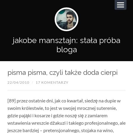
jakobe mansztajn: stała próba
bloga
pisma pisma, czyli także doda cierpi
22/04/2010
/
17 KOMENTARZY
[89] przez ostatnie dni, jak co kwartał, siedzę na dupie w
swoim królestwie, to jest w swojej mrocznej suterenie,
gdzie pająki i kosarze i gdzie noszę się z zamiarem
wstawienia wreszcie dżakuzi i takiego profesjonalnego, ale
jeszcze bardziej – pretensjonalnego, stojaka na wino,