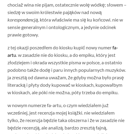
chociaż wina nie pijam, ostatecznie wolę wódkę; słowem –
siedzę w swoim królestwie pająków nad nową
korespondencją
, która właściwie ma się ku końcowi. nie w
sensie generalnym i ontologicznym, a jedynie odcinek
prawie gotowy.
z tej okazji poszedłem do kiosku kupić nowy numer
fa-
artu
. w zasadzie nie do kiosku, a do empiku, który jest
złodziejem i okrada wszystkie pisma w polsce, a ostatnio
podobno także dodę i paru innych popularnych muzyków.
ja zresztą od dawna uważam, że gdyby można było prasę
literacką i płyty dody kupować w kioskach, kupowałbym
w kioskach, ale póki nie można, póty trzeba do empiku.
w nowym numerze fa-artu, o czym wiedziałem już
wcześniej, jest recenzja mojej książki. nie wiedziałem
tylko, że recenzja będzie taka obszerna i że w zasadzie nie
będzie recenzją, ale analizą. bardzo zresztą fajną,