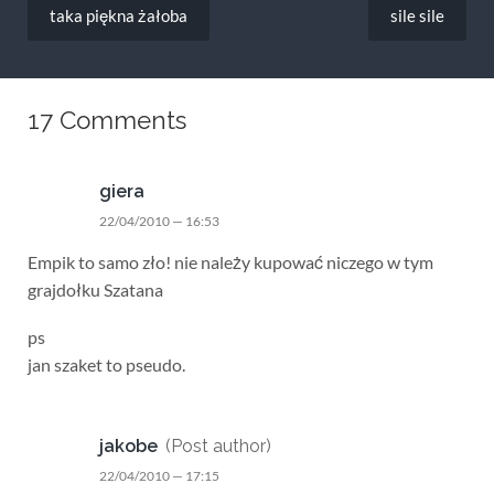
wpisu
taka piękna żałoba
sile sile
17 Comments
giera
22/04/2010 — 16:53
Empik to samo zło! nie należy kupować niczego w tym
grajdołku Szatana
ps
jan szaket to pseudo.
jakobe
(Post author)
22/04/2010 — 17:15