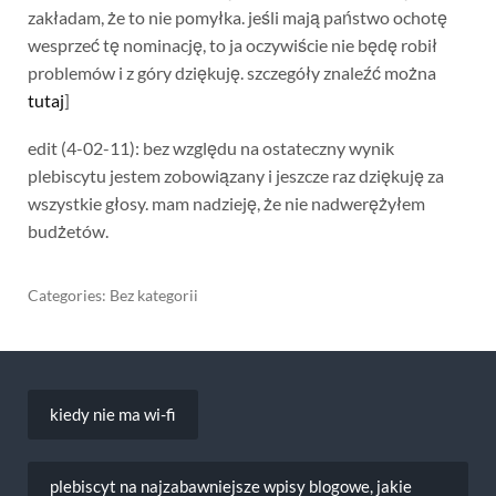
zakładam, że to nie pomyłka. jeśli mają państwo ochotę
wesprzeć tę nominację, to ja oczywiście nie będę robił
problemów i z góry dziękuję. szczegóły znaleźć można
tutaj
]
edit (4-02-11): bez względu na ostateczny wynik
plebiscytu jestem zobowiązany i jeszcze raz dziękuję za
wszystkie głosy. mam nadzieję, że nie nadwerężyłem
budżetów.
Categories: Bez kategorii
Nawigacja
wpisu
kiedy nie ma wi-fi
plebiscyt na najzabawniejsze wpisy blogowe, jakie