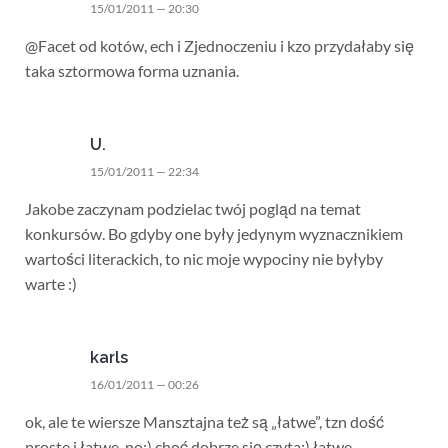
15/01/2011 — 20:30
@Facet od kotów, ech i Zjednoczeniu i kzo przydałaby się
taka sztormowa forma uznania.
U.
15/01/2011 — 22:34
Jakobe zaczynam podzielac twój pogląd na temat
konkursów. Bo gdyby one były jedynym wyznacznikiem
wartości literackich, to nic moje wypociny nie byłyby
warte :)
karls
16/01/2011 — 00:26
ok, ale te wiersze Mansztajna też są „łatwe”, tzn dość
proste i łatwe, no;) choć dobrze się czyta;) łatwe