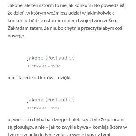
Jakobe, ale ten sztorm to nie jak konkurs? Bo powiedzieś,
że dzień, w którym weźmiesz udział w jakimkolwiek
konkursie będzie ostatnim dniem twojej twórczośco.
Zakładam zatem, że nie, bo chętnie przeczytałabym coś
nowego.
jakobe
(Post author)
15/01/2011 — 12:16
mm i facecie od kotów – dzięki.
jakobe
(Post author)
15/01/2011 — 12:20
u., wiesz, to chyba bardziej jest plebiscyt. tyle że jurorami
są głosujący, a nie – jak to zwykle bywa – komisja (która w
tym przypadku jedynie zgłasza swoje typy). z tymi