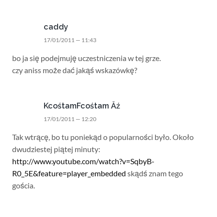
caddy
17/01/2011 — 11:43
bo ja się podejmuję uczestniczenia w tej grze.
czy aniss może dać jakąś wskazówkę?
KcośtamFcośtam Ăź
17/01/2011 — 12:20
Tak wtrącę, bo tu poniekąd o popularności było. Około
dwudziestej piątej minuty:
http://www.youtube.com/watch?v=SqbyB-
R0_5E&feature=player_embedded
skądś znam tego
gościa.