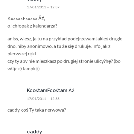
17/01/2011 — 12:37
KxxxxxFxxxxx Ăź,
o! chłopak z kalendarza?
aniss, wiesz, ja tu na przykład podejrzewam jakieś drugie
dno. niby anonimowo, a tu że się drukuje. info jak z
pierwszej ręki.
czy ty aby nie mieszkasz po drugiej stronie ulicy?hę? (bo
włączę lampkę)
KcośtamFcośtam Ăź
17/01/2011 — 12:38
caddy, coś Ty taka nerwowa?
caddy