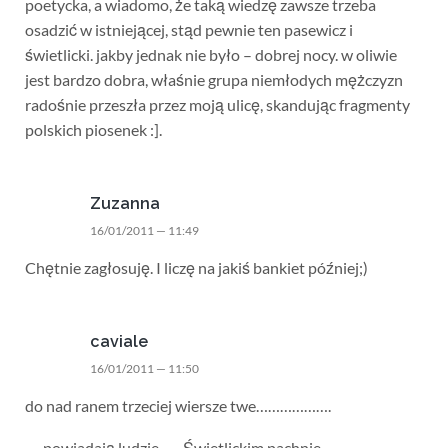
poetycka, a wiadomo, że taką wiedzę zawsze trzeba
osadzić w istniejącej, stąd pewnie ten pasewicz i
świetlicki. jakby jednak nie było – dobrej nocy. w oliwie
jest bardzo dobra, właśnie grupa niemłodych mężczyzn
radośnie przeszła przez moją ulicę, skandując fragmenty
polskich piosenek :].
Zuzanna
16/01/2011 — 11:49
Chętnie zagłosuję. I liczę na jakiś bankiet później;)
caviale
16/01/2011 — 11:50
do nad ranem trzeciej wiersze twe……………….
…..powiadają ludzie……Świetlickim pachnie……