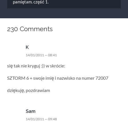
pamiętam. część 1.
230 Comments
K
14/01/2011 — 08:41
się tak nie kryguj :)) w skrócie:
SZTORM 6 + swoje imię i nazwisko na numer 72007
dziękuję, pozdrawiam
Sam
14/01/2011 — 09:48