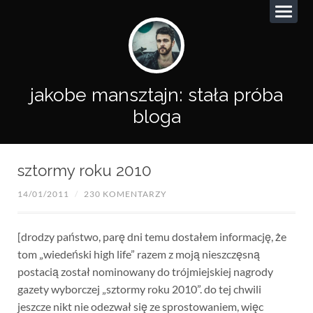
jakobe mansztajn: stała próba
bloga
sztormy roku 2010
14/01/2011
/
230 KOMENTARZY
[drodzy państwo, parę dni temu dostałem informację, że
tom „wiedeński high life” razem z moją nieszczęsną
postacią został nominowany do trójmiejskiej nagrody
gazety wyborczej „sztormy roku 2010”. do tej chwili
jeszcze nikt nie odezwał się ze sprostowaniem, więc