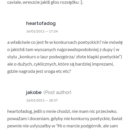
caviale, wreszcie jakiś głos rozsądku :].
heartofadog
16/01/2011 — 17:24
a właściwie co jest fe w konkursach poetyckich? nie mówię
o jakichś tam wyssanych najprawdopodobniej z dupy ( w
stylu „konkurs o laur podwzgórza/ złote klapki poetyckie”)
ale o dużych, cyklicznych, które są bardziej imprezami,
gdzie nagroda jest sroga etc etc?
jakobe
(Post author)
16/01/2011 — 18:37
heartofadog, jeśli o mnie chodzi, nie mam nic przeciwko.
poważam i doceniam. gdyby nie konkursy poetyckie, świat
pewnie nie usłyszałby w ’96 o marcie podgórnik. ale sam